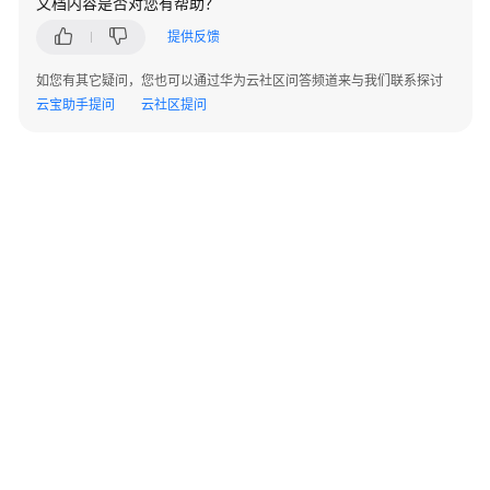
文档内容是否对您有帮助？
指
南
提供反馈
如您有其它疑问，您也可以通过华为云社区问答频道来与我们联系探讨
管
云宝助手提问
云社区提问
理
员
指
南
站
点
入
云
VPN
企
业
版
©2026 Huaweicloud.com 版权所有
黔ICP备20004760号-14
苏B2-20130048号
A2.B1.B2-20070312
对
增值电信业务经营许可证：B1.B2-20200593 | 代理域名注册服务机构：新网、西数
接
电子营业执照
贵公网安备 52990002000093号