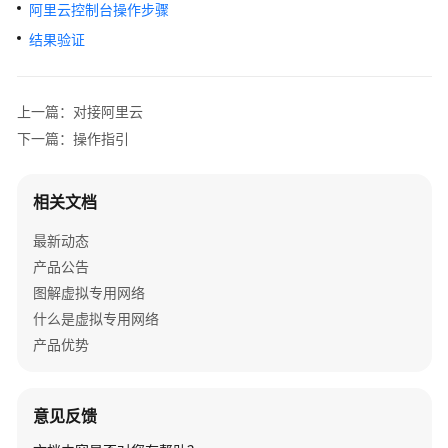
公
阿里云控制台操作步骤
告
结果验证
产
品
上一篇：对接阿里云
介
下一篇：操作指引
绍
计
相关文档
费
说
最新动态
明
产品公告
图解虚拟专用网络
快
什么是虚拟专用网络
速
产品优势
入
门
用
意见反馈
户