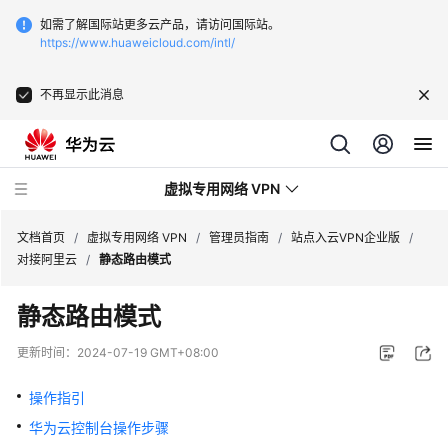
如需了解国际站更多云产品，请访问国际站。
https://www.huaweicloud.com/intl/
不再显示此消息
虚拟专用网络 VPN
文档首页
/
虚拟专用网络 VPN
/
管理员指南
/
站点入云VPN企业版
/
对接阿里云
/
静态路由模式
最
静态路由模式
新
动
更新时间：
2024-07-19 GMT+08:00
态
操作指引
服
华为云控制台操作步骤
务