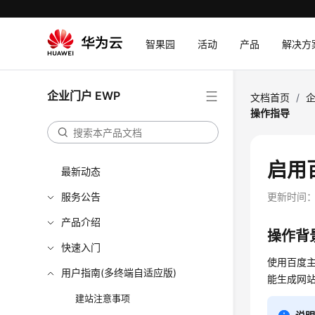
智果园
活动
产品
解决方
企业门户 EWP
文档首页
/
企
操作指导
启用
最新动态
服务公告
更新时间
产品介绍
操作背
快速入门
使用百度
用户指南(多终端自适应版)
能生成网
建站注意事项