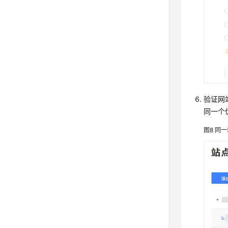
验证网
同一个
图8
同一