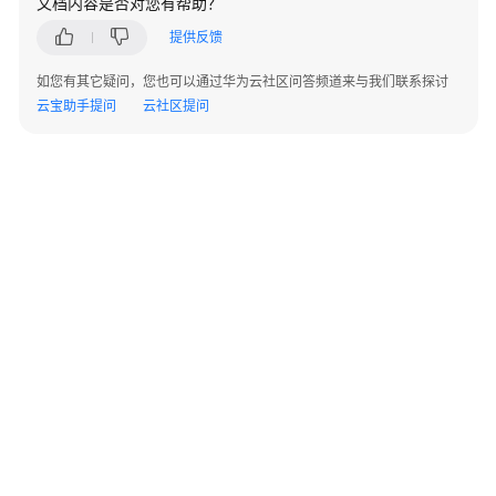
文档内容是否对您有帮助？
名
认
提供反馈
证
如您有其它疑问，您也可以通过华为云社区问答频道来与我们联系探讨
云宝助手提问
云社区提问
公
共
个
人
认
证
企
业
认
证
变
©2026 Huaweicloud.com 版权所有
黔ICP备20004760号-14
苏B2-20130048号
A2.B1.B2-20070312
更
增值电信业务经营许可证：B1.B2-20200593 | 代理域名注册服务机构：新网、西数
认
电子营业执照
贵公网安备 52990002000093号