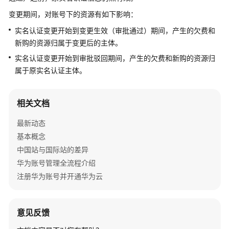
指
变更期间，对账号下的资源有如下影响：
南
实名认证变更开始到变更生效（审批通过）期间，产生的欠费和
常
新购的资源归属于变更后的主体。
见
实名认证变更开始到审批驳回期间，产生的欠费和新购的资源归
问
属于原实名认证主体。
题
基
相关文档
本
信
最新动态
息
基本概念
（使
中国站与国际站的差异
用
华为账号管理全流程介绍
华
为
注册华为账号并开通华为云
账
号）
意见反馈
实