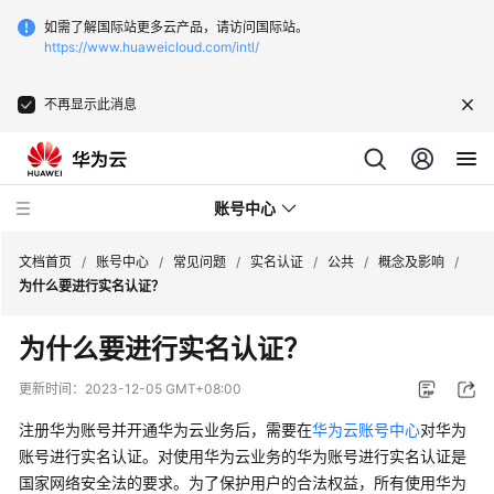
如需了解国际站更多云产品，请访问国际站。
https://www.huaweicloud.com/intl/
不再显示此消息
账号中心
文档首页
/
账号中心
/
常见问题
/
实名认证
/
公共
/
概念及影响
/
为什么要进行实名认证？
最
为什么要进行实名认证？
新
动
更新时间：
2023-12-05 GMT+08:00
态
注册华为账号并开通华为云业务后，需要在
华为云账号中心
对华为
用
账号进行实名认证。对使用华为云业务的华为账号进行实名认证是
户
国家网络安全法的要求。为了保护用户的合法权益，所有使用华为