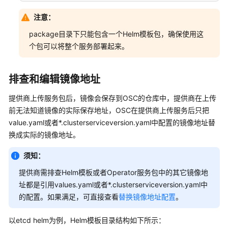
持
区
注意：
域
package目录下只能包含一个Helm模板包，确保使用这
个包可以将整个服务部署起来。
系
统
权
排查和编辑镜像地址
限
提供商上传服务包后，镜像会保存到OSC的仓库中，提供商在上传
前无法知道镜像的实际保存地址，OSC在提供商上传服务后只把
value.yaml或者*.clusterserviceversion.yaml中配置的镜像地址替
换成实际的镜像地址。
须知：
提供商需排查Helm模板或者Operator服务包中的其它镜像地
址都是引用values.yaml或者*.clusterserviceversion.yaml中
的配置。如果满足，可直接查看
替换镜像地址配置
。
以etcd helm为例，Helm模板目录结构如下所示：