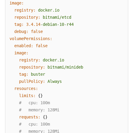
image:
registry:
docker.io
repository:
bitnami/etcd
tag:
3.4
.14
-debian-10-r44
debug:
false
volumePermissions:
enabled:
false
image:
registry:
docker.io
repository:
bitnami/minideb
tag:
buster
pullPolicy:
Always
resources:
limits:
 {}

#   cpu: 100m
#   memory: 128Mi
requests:
 {}

#   cpu: 100m
#   memory: 128Mi