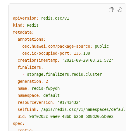
apiVersion:
redis.osc/v1
kind:
Redis
metadata:
annotations:
osc.huawei.com/package-source:
public
osc.io/occupied-port:
135
,139
creationTimestamp:
'2021-09-29T03:21:57Z'
finalizers:
-
storage.finalizers.redis.cluster
generation:
2
name:
redis-fwpydh
namespace:
default
resourceVersion:
'91743432'
selfLink:
/apis/redis.osc/v1/namespaces/default/
uid:
96f0203c-0ae0-48bb-b2b8-b08d2055b0e2
spec:
config: