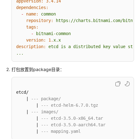
appVersion:
3.4
.14
任
dependencies:
共
-
name:
common
担
repository:
https://charts.bitnami.com/bitnam
tags:
云
-
bitnami-common
服
version:
1.
x.x
务
description:
etcd
is
a
distributed
key
value
stor
等
...
级
协
打包放置到package目录：
议
（SLA）
etcd/

白
    | 
--- package/
皮
        | 
--- etcd-helm-6.7.0.tgz
书
    | 
--- images/
资
        | 
--- etcd-3.5.0-x86_64.tar
源
        | 
--- etcd-3.5.0-aarch64.tar
        | 
--- mapping.yaml
支