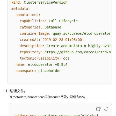
务
kind:
ClusterServiceVersion
包
metadata:
制
annotations:
作
capabilities:
Full
Lifecycle
categories:
Database
前
containerImage:
quay.io/coreos/etcd-operator@s
置
createdAt:
2019-02-28 01:03:00
检
description:
Create
and
maintain
highly-availa
查
repository:
https://github.com/coreos/etcd-ope
约
tectonic-visibility:
ocs
束
name:
etcdoperator.v0.9.4
与
namespace:
placeholder
说
...
明
编辑文件。
制
在metadata/annotations添加source字段，取值为ISV。
作
流
程
apiVersion:
operators.coreos.com/v1alpha1