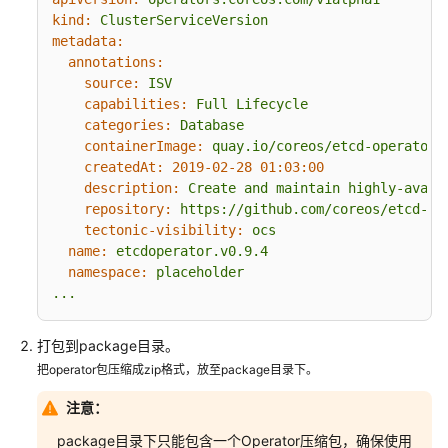
kind:
ClusterServiceVersion
制
metadata:
作
annotations:
服
source:
ISV
务
capabilities:
Full
Lifecycle
包
categories:
Database
目
containerImage:
quay.io/coreos/etcd-operator@
录
createdAt:
2019-02-28 01:03:00
description:
Create
and
maintain
highly-avail
放
repository:
https://github.com/coreos/etcd-op
置
tectonic-visibility:
ocs
镜
name:
etcdoperator.v0.9.4
像
namespace:
placeholder
到
...
images
目
打包到package目录。
录
把operator包压缩成zip格式，放至package目录下。
打
注意：
包
package目录下只能包含一个Operator压缩包，确保使用
到