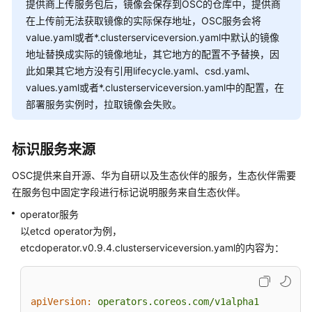
者
提供商上传服务包后，镜像会保存到OSC的仓库中，提供商
指
在上传前无法获取镜像的实际保存地址，OSC服务会将
南
value.yaml或者*.clusterserviceversion.yaml中默认的镜像
地址替换成实际的镜像地址，其它地方的配置不予替换，因
开
此如果其它地方没有引用lifecycle.yaml、csd.yaml、
发
values.yaml或者*.clusterserviceversion.yaml中的配置，在
者
部署服务实例时，拉取镜像会失败。
指
南
标识服务来源
提
供
OSC提供来自开源、华为自研以及生态伙伴的服务，生态伙伴需要
商
在服务包中固定字段进行标记说明服务来自生态伙伴。
指
operator服务
南
以etcd operator为例，
etcdoperator.v0.9.4.clusterserviceversion.yaml的内容为：
概
述
服
apiVersion:
operators.coreos.com/v1alpha1