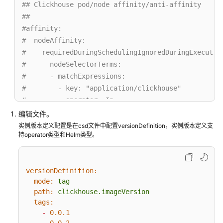
## Clickhouse pod/node affinity/anti-affinity
## 
#affinity:
#  nodeAffinity:
#    requiredDuringSchedulingIgnoredDuringExecutio
#      nodeSelectorTerms:
#      - matchExpressions:
#        - key: "application/clickhouse"
#          operator: In
#          values:
编辑文件。
#          - "true"
实例版本定义配置是在csd文件中配置versionDefinition，实例版本定义支
持operator类型和Helm类型。
clickhouse:
## StatefulSet controller supports relax its ord
versionDefinition:
## ref: https://kubernetes.io/docs/tutorials/sta
mode:
tag
##
path:
clickhouse.imageVersion
podManagementPolicy:
"Parallel"
tags:
-
0.0
.1
## StatefulSet controller supports automated upd