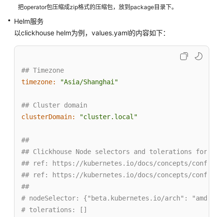
timeout:
0
把operator包压缩成zip格式的压缩包，放到package目录下。
zset-max-ziplist-entries:
128
Helm服务
zset-max-ziplist-value:
64
以clickhouse helm为例，values.yaml的内容如下：
image:
swr.cn-east-3.myhuaweicloud.com/osc-offic
masterSize:
1
mode:
RedisHA
## Timezone
......
timezone:
"Asia/Shanghai"
......
此处中间省略
## Cluster domain
......
clusterDomain:
"cluster.local"
......
phase:
Available
##
serviceAddr:
redis-ha-redis-fwpydh.default.svc.c
## Clickhouse Node selectors and tolerations for p
serviceAddrReadonly:
redis-ha-redis-fwpydh-reado
## ref: https://kubernetes.io/docs/concepts/config
version:
21.9
.18_20210918221431
## ref: https://kubernetes.io/docs/concepts/config
##
# nodeSelector: {"beta.kubernetes.io/arch": "amd64
# tolerations: []