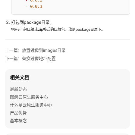
-
0.0
.2
## ref: https://kubernetes.io/docs/tutorials/sta
-
0.0
.3
##
updateStrategy:
"RollingUpdate"
打包到package目录。
把Helm包压缩成zip格式的压缩包，放到package目录下。
## Partition update strategy
## https://kubernetes.io/docs/concepts/workloads
##
上一篇：放置镜像到images目录
# rollingUpdatePartition:
下一篇：替换镜像地址配置
##
相关文档
## The path to the directory containing data.
## Default value: /var/lib/clickhouse
最新动态
path:
"/var/lib/clickhouse"
图解云原生服务中心
##
什么是云原生服务中心
## The port for connecting to the server over HT
产品优势
http_port:
"8123"
基本概念
##
## Port for communicating with clients over the 