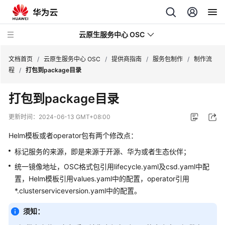
云原生服务中心 OSC
文档首页
/
云原生服务中心 OSC
/
提供商指南
/
服务包制作
/
制作流
程
/
打包到package目录
最
打包到package目录
新
动
更新时间：
2024-06-13 GMT+08:00
态
Helm模板或者operator包有两个修改点：
产
标记服务的来源，即是来源于开源、华为或者生态伙伴；
品
统一镜像地址，OSC格式包引用lifecycle.yaml及csd.yaml中配
介
置，Helm模板引用values.yaml中的配置，operator引用
绍
*.clusterserviceversion.yaml中的配置。
使
须知：
用