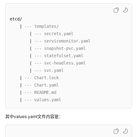
etcd/

    | 
--- templates/
        | 
--- secrets.yaml
        | 
--- servicemonitor.yaml
        | 
--- snapshot-pvc.yaml
        | 
--- statefulset.yaml
        | 
--- svc-headless.yaml
        | 
--- svc.yaml
    | 
--- Chart.lock
    | 
--- Chart.yaml
    | 
--- README.md
    | 
--- values.yaml
其中values.yaml文件内容是：