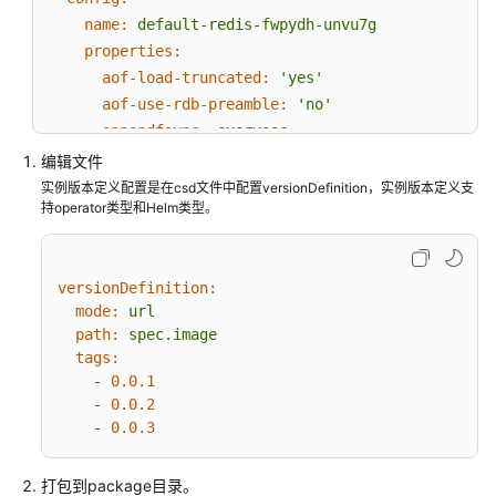
name:
default-redis-fwpydh-unvu7g
properties:
aof-load-truncated:
'yes'
aof-use-rdb-preamble:
'no'
appendfsync:
everysec
appendonly:
'no'
编辑文件
hash-max-ziplist-entries:
512
实例版本定义配置是在csd文件中配置versionDefinition，实例版本定义支
持operator类型和Helm类型。
hash-max-ziplist-value:
64
latency-monitor-threshold:
100
list-max-ziplist-size:
-2
versionDefinition:
loglevel:
notice
mode:
url
maxauthfailtimes:
100
path:
spec.image
maxclients:
10000
tags:
maxmemory-policy:
noeviction
-
0.0
.1
repl-diskless-sync:
'yes'
-
0.0
.2
set-max-intset-entries:
512
-
0.0
.3
slowlog-log-slower-than:
10000
stop-writes-on-bgsave-error:
'no'
打包到package目录。