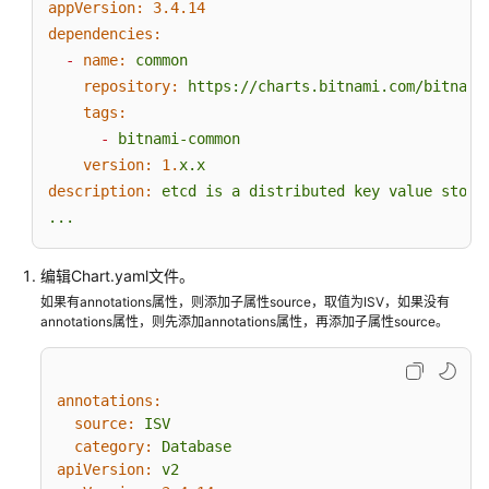
appVersion:
3.4
.14
问
dependencies:
题
-
name:
common
repository:
https://charts.bitnami.com/bitnami
文
tags:
档
-
bitnami-common
下
载
version:
1.
x.x
description:
etcd
is
a
distributed
key
value
store
...
通
用
编辑Chart.yaml文件。
参
如果有annotations属性，则添加子属性source，取值为ISV，如果没有
考
annotations属性，则先添加annotations属性，再添加子属性source。
产
品
annotations:
术
source:
ISV
语
category:
Database
apiVersion:
v2
责