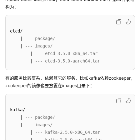
介
构为：
绍
使
用
etcd/

者
    | 
--- package/
指
    | 
--- images/
南
        | 
--- etcd-3.5.0-x86_64.tar
        | 
--- etcd-3.5.0-aarch64.tar
开
发
有的服务比较复杂，依赖其它的服务，比如kafka依赖zookeeper，
者
zookeeper的镜像也要放置在images目录下：
指
南
提
kafka/

供
    | 
--- package/
商
    | 
--- images/
指
        | 
--- kafka-2.5.0-x86_64.tar
南
        | 
--- kafka-2.5.0-aarch64.tar