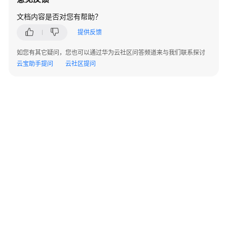
制
文档内容是否对您有帮助？
作
提供反馈
流
程
如您有其它疑问，您也可以通过华为云社区问答频道来与我们联系探讨
云宝助手提问
云社区提问
制
作
服
务
包
目
录
放
置
镜
像
到
©2026 Huaweicloud.com 版权所有
黔ICP备20004760号-14
苏B2-20130048号
images
A2.B1.B2-20070312