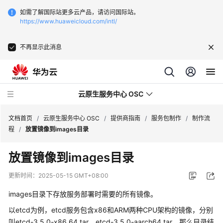
如需了解国际站更多云产品，请访问国际站。
https://www.huaweicloud.com/intl/
不再显示此消息
云原生服务中心 OSC
文档首页
/
云原生服务中心 OSC
/
提供商指南
/
服务包制作
/
制作流
程
/
放置镜像到images目录
最
放置镜像到images目录
新
动
更新时间：
2025-05-15 GMT+08:00
态
images目录下存放服务部署时需要的所有镜像。
产
以etcd为例，etcd服务包含x86和ARM两种CPU架构的镜像，分别
品
叫etcd-3.5.0-x86_64.tar，etcd-3.5.0-aarch64.tar，那么目录结