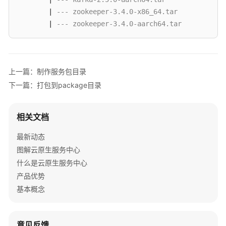
        | 
--- zookeeper-3.4.0-x86_64.tar
概
        | 
--- zookeeper-3.4.0-aarch64.tar
述
服
务
上一篇：制作服务包目录
包
制
下一篇：打包到package目录
作
相关文档
前
置
最新动态
检
图解云原生服务中心
查
什么是云原生服务中心
约
产品优势
束
基本概念
与
说
明
意见反馈