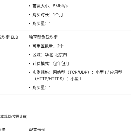
带宽大小：5Mbit/s
购买时长：1个月
购买量：1
均衡 ELB
独享型负载均衡
可用区数量：2个
区域：华北-北京四
计费模式：包年包月
实例规格：网络型（TCP/UDP）：小型 I / 应用型
（HTTP/HTTPS）：小型 I
购买量：1
本规划(按需计费)
服务
配置示例