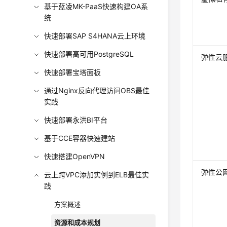
基于蓝凌MK-PaaS快速构建OA系
统
快速部署SAP S4HANA云上环境
快速部署高可用PostgreSQL
弹性云服
快速部署宝塔面板
通过Nginx反向代理访问OBS最佳
实践
快速部署永洪BI平台
基于CCE容器快速建站
快速搭建OpenVPN
弹性公网I
云上跨VPC添加实例到ELB最佳实
践
方案概述
资源和成本规划