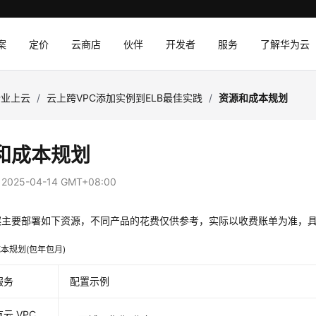
案
定价
云商店
伙伴
开发者
服务
了解华为云
企业上云
/
云上跨VPC添加实例到ELB最佳实践
/
资源和成本规划
和成本规划
：
2025-04-14 GMT+08:00
案主要部署如下资源，不同产品的花费仅供参考，实际以收费账单为准，
本规划(包年包月)
服务
配置示例
云 VPC