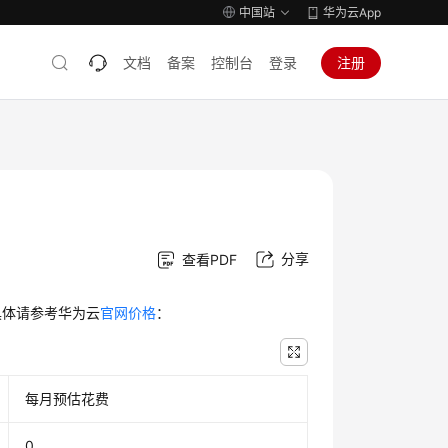
中国站
华为云App
文档
备案
控制台
登录
注册
分享
查看PDF
具体请参考华为云
官网价格
：
每月预估花费
0