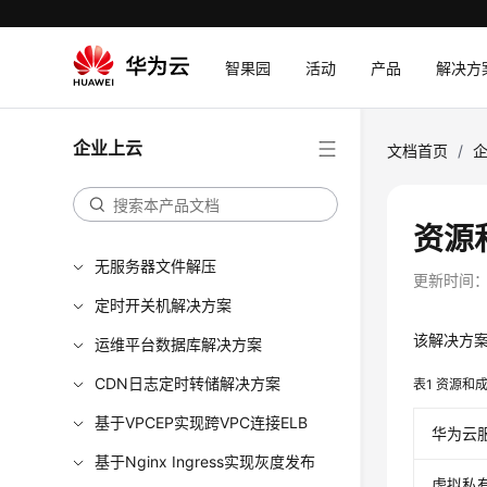
群
云和恩墨数据库统一管理平台
智果园
活动
产品
解决方
基于万户快速建站
防勒索病毒安全解决方案
企业上云
文档首页
/
基于SNAT公网访问解决方案
基于CCE快速部署Volcano批量调
度系统
资源
无服务器文件解压
更新时间
定时开关机解决方案
该解决方
运维平台数据库解决方案
CDN日志定时转储解决方案
表1
资源和成
基于VPCEP实现跨VPC连接ELB
华为云
基于Nginx Ingress实现灰度发布
虚拟私有