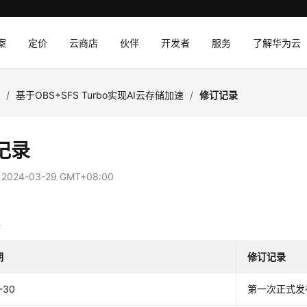
案
定价
云商店
伙伴
开发者
服务
了解华为云
I
/
基于OBS+SFS Turbo实现AI云存储加速
/
修订记录
记录
：
2024-03-29 GMT+08:00
录
期
修订记录
-30
第一次正式发