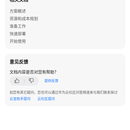
方案概述
AR
现
资源和成本规划
场
准备工作
作
快速部署
业
开始使用
解
决
方
意见反馈
案
实
文档内容是否对您有帮助？
践
提供反馈
文
如您有其它疑问，您也可以通过华为云社区问答频道来与我们联系探讨
字
云宝助手提问
云社区提问
识
别-
快
递
电