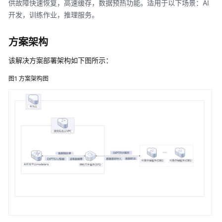
供故障快速恢复，高速缓存，数据预热功能。适用于以下场景：AI
别
与
开发，训练作业，推理服务。
验
真
方案架构
内
该解决方案部署架构如下图所示：
容
图1
方案架构图
审
核-
图
片
审
核
人
证
核
身
解
决