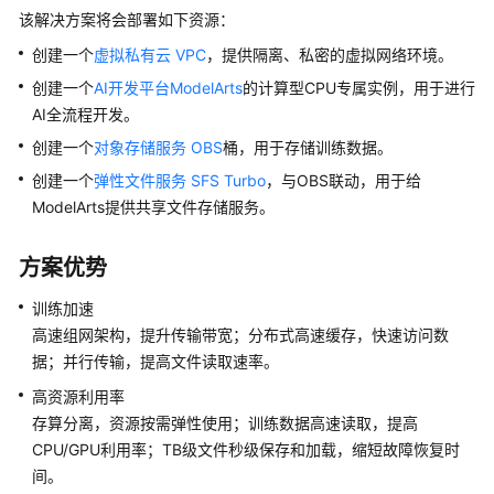
方
该解决方案将会部署如下资源：
案
创建一个
虚拟私有云 VPC
，提供隔离、私密的虚拟网络环境。
语
创建一个
AI开发平台ModelArts
的计算型CPU专属实例，用于进行
音
AI全流程开发。
识
创建一个
对象存储服务 OBS
桶，用于存储训练数据。
别-
客
创建一个
弹性文件服务 SFS Turbo
，与OBS联动，用于给
服
ModelArts提供共享文件存储服务。
中
心
方案优势
语
音
训练加速
质
高速组网架构，提升传输带宽；分布式高速缓存，快速访问数
检
据；并行传输，提高文件读取速率。
语
高资源利用率
音
存算分离，资源按需弹性使用；训练数据高速读取，提高
识
CPU/GPU利用率；TB级文件秒级保存和加载，缩短故障恢复时
别-
间。
隐