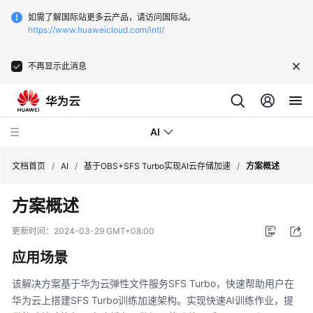
如需了解国际站更多云产品，请访问国际站。
https://www.huaweicloud.com/intl/
不再显示此消息
AI
文档首页
/
AI
/
基于OBS+SFS Turbo实现AI云存储加速
/
方案概述
方案概述
文
字
更新时间：
2024-03-29 GMT+08:00
识
应用场景
别-
发
该解决方案基于华为云弹性文件服务SFS Turbo，快速帮助用户在
票
华为云上搭建SFS Turbo训练加速架构。实现快速AI训练作业，提
识