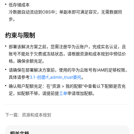
低存储成本
私
冷数据自动流动到OBS中；单副本即可满足容灾，无需数据同
通
步。
话
内
容
约束与限制
分
析
部署该解决方案之前，您需注册华为云账户，完成实名认证，且
账号不能处于欠费或冻结状态，请根据资源和成本规划中预估价
文
格，确保余额充足。
字
请确保在部署解决方案前，使用的华为云账号有IAM的足够权限，
识
具体请参考
3.1-创建rf_admin_trust委托
。
别-
网
确认租户配额充足：在“资源 > 我的配额”中查看以下配额是否充
络
足，如配额不够，请提前提
工单
申请增加配额。
货
运
解
下一篇：资源和成本规划
决
方
案
相关文档