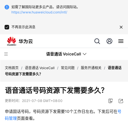
如需了解国际站更多云产品，请访问国际站。
https://www.huaweicloud.com/intl/
不再显示此消息
语音通话 VoiceCall
文档首页
/
语音通话 VoiceCall
/
常见问题
/
服务开通相关
/
语音通话
号码资源下发需要多久？
产
语音通话号码资源下发需要多久？
品
介
更新时间：
2021-07-08 GMT+08:00
绍
申请固话号码，号码资源下发需要10个工作日左右。下发后可在
号
价
码管理
页面查看。
格