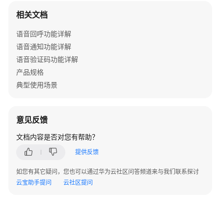
说
相关文档
明
语音回呼功能详解
快
语音通知功能详解
速
语音验证码功能详解
入
门
产品规格
典型使用场景
用
户
指
意见反馈
南
文档内容是否对您有帮助？
开
提供反馈
发
指
如您有其它疑问，您也可以通过华为云社区问答频道来与我们联系探讨
南
云宝助手提问
云社区提问
API
参