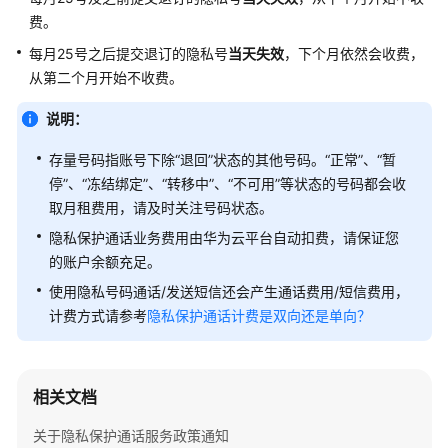
说
费。
明
每月25号之后提交退订的隐私号
当天失效
，下个月依然会收费，
快
从第二个月开始不收费。
速
说明：
入
门
存量号码指账号下除“退回”状态的其他号码。“正常”、“暂
停”、
“冻结绑定”
、
“转移中”
、“不可用”等状态的号码都会收
购
取月租费用，请及时关注号码状态。
买
指
隐私保护通话业务费用由华为云平台自动扣费，请保证您
南
的账户余额充足。
使用隐私号码通话/发送短信还会产生通话费用/短信费用，
用
计费方式请参考
隐私保护通话计费是双向还是单向？
户
指
南
相关文档
开
发
关于隐私保护通话服务政策通知