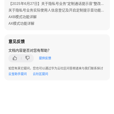
指
【2025年6月27日】关于隐私号业务“定制通话提示音”整改的重要通知
南
关于隐私号业务实际使用人信息登记及开启定制提示音功能的重要通知
AXB模式功能详解
API
AX模式功能详解
参
考
意见反馈
常
见
文档内容是否对您有帮助？
问
提供反馈
题
如您有其它疑问，您也可以通过华为云社区问答频道来与我们联系探讨
常
云宝助手提问
云社区提问
见
问
题
导
航
账