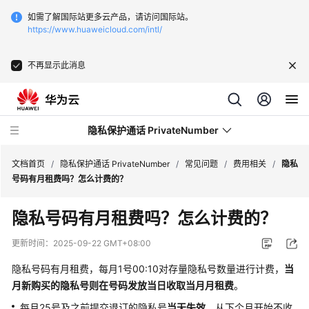
如需了解国际站更多云产品，请访问国际站。
https://www.huaweicloud.com/intl/
不再显示此消息
隐私保护通话 PrivateNumber
文档首页
/
隐私保护通话 PrivateNumber
/
常见问题
/
费用相关
/
隐私
号码有月租费吗？怎么计费的？
产
隐私号码有月租费吗？怎么计费的？
品
介
更新时间：
2025-09-22 GMT+08:00
绍
隐私号码有月租费，每月1号00:10对存量隐私号数量进行计费，
当
价
月新购买的隐私号则在号码发放当日收取当月月租费
。
格
每月25号及之前提交退订的隐私号
当天失效
，从下个月开始不收