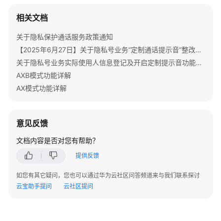
说
明
相关文档
关于隐私保护通话服务政策通知
快
速
【2025年6月27日】关于隐私号业务“定制通话提示音”整改的重要通知
入
关于隐私号业务实际使用人信息登记及开启定制提示音功能的重要通知
门
AXB模式功能详解
AX模式功能详解
购
买
指
意见反馈
南
文档内容是否对您有帮助？
用
提供反馈
户
指
如您有其它疑问，您也可以通过华为云社区问答频道来与我们联系探讨
南
云宝助手提问
云社区提问
开
发