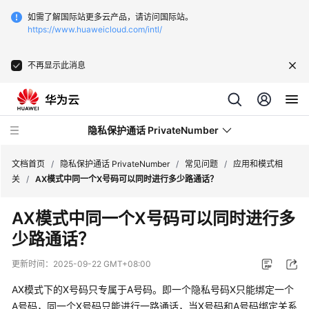
如需了解国际站更多云产品，请访问国际站。
https://www.huaweicloud.com/intl/
不再显示此消息
隐私保护通话 PrivateNumber
文档首页
/
隐私保护通话 PrivateNumber
/
常见问题
/
应用和模式相
关
/
AX模式中同一个X号码可以同时进行多少路通话？
产
AX模式中同一个X号码可以同时进行多
品
少路通话？
介
绍
更新时间：
2025-09-22 GMT+08:00
价
AX模式下的X号码只专属于A号码。即一个隐私号码X只能绑定一个
格
A号码，同一个X号码只能进行一路通话，当X号码和A号码绑定关系