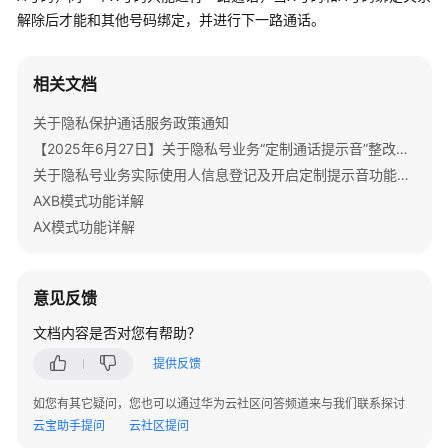
说
解除后才能和其他号码绑定，并进行下一路通话。
明
快
相关文档
速
入
关于隐私保护通话服务政策通知
门
【2025年6月27日】关于隐私号业务“定制通话提示音”整改的重要通知
关于隐私号业务实际使用人信息登记及开启定制提示音功能的重要通知
购
AXB模式功能详解
买
AX模式功能详解
指
南
意见反馈
用
户
文档内容是否对您有帮助？
指
提供反馈
南
如您有其它疑问，您也可以通过华为云社区问答频道来与我们联系探讨
开
云宝助手提问
云社区提问
发