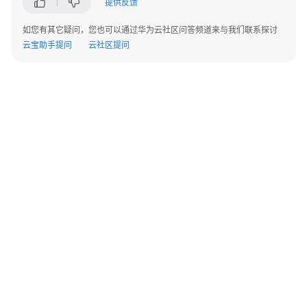
提供反馈
指
南
如您有其它疑问，您也可以通过华为云社区问答频道来与我们联系探讨
云宝助手提问
云社区提问
API
参
考
常
见
问
题
常
见
问
题
©2026 Huaweicloud.com 版权所有
黔ICP备20004760号-14
苏B2-20130048号
导
A2.B1.B2-20070312
航
增值电信业务经营许可证：B1.B2-20200593 | 代理域名注册服务机构：新网、西数
电子营业执照
贵公网安备 52990002000093号
账