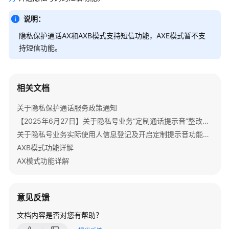
说
明
说明：
隐私保护通话AX和AXB模式支持短信功能，AXE模式暂不支
快
持短信功能。
速
入
门
相关文档
购
关于隐私保护通话服务政策通知
买
指
【2025年6月27日】关于隐私号业务“定制通话提示音”整改的重要通知
南
关于隐私号业务实际使用人信息登记及开启定制提示音功能的重要通知
AXB模式功能详解
用
AX模式功能详解
户
指
南
意见反馈
开
文档内容是否对您有帮助？
发