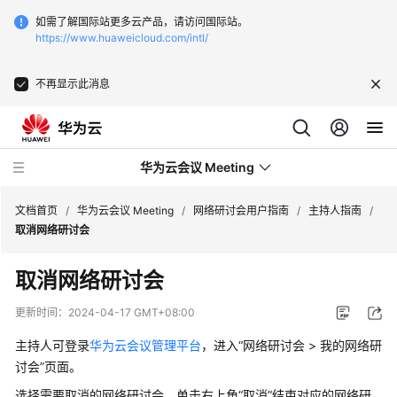
如需了解国际站更多云产品，请访问国际站。
https://www.huaweicloud.com/intl/
不再显示此消息
华为云会议 Meeting
文档首页
/
华为云会议 Meeting
/
网络研讨会用户指南
/
主持人指南
/
取消网络研讨会
最
取消网络研讨会
新
动
更新时间：
2024-04-17 GMT+08:00
态
主持人可登录
华为云会议管理平台
，进入“网络研讨会 > 我的网络研
服
讨会”页面。
务
选择需要取消的网络研讨会，单击右上角“取消”结束对应的网络研