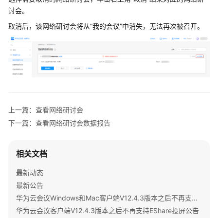
公
讨会。
告
取消后，该网络研讨会将从“我的会议”中消失，无法再次被召开。
产
品
介
绍
计
费
上一篇：查看网络研讨会
说
下一篇：查看网络研讨会数据报告
明
购
相关文档
买
指
最新动态
南
最新公告
华为云会议Windows和Mac客户端V12.4.3版本之后不再支持IdeaShare投屏公告
快
华为云会议客户端V12.4.3版本之后不再支持EShare投屏公告
速