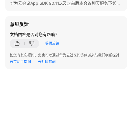
入
华为云会议App SDK 90.11.X及之前版本会议聊天服务下线公告
门
管
意见反馈
理
文档内容是否对您有帮助？
员
指
提供反馈
南
如您有其它疑问，您也可以通过华为云社区问答频道来与我们联系探讨
视
云宝助手提问
云社区提问
频
会
议
用
户
指
南
网
络