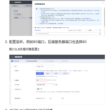
理
解
决
方
案
蓝
凌
配置监听，例如80端口，后端服务器端口也选择80
协
图2
ELB负载均衡配置2
同
办
公
解
决
方
案
赞
奇
超