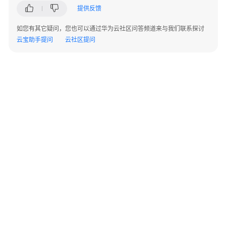
提供反馈
方
案
如您有其它疑问，您也可以通过华为云社区问答频道来与我们联系探讨
云宝助手提问
云社区提问
方
案
概
述
资
源
和
成
本
规
划
©2026 Huaweicloud.com 版权所有
实
黔ICP备20004760号-14
苏B2-20130048号
A2.B1.B2-20070312
施
增值电信业务经营许可证：B1.B2-20200593 | 代理域名注册服务机构：新网、西数
步
电子营业执照
贵公网安备 52990002000093号
骤