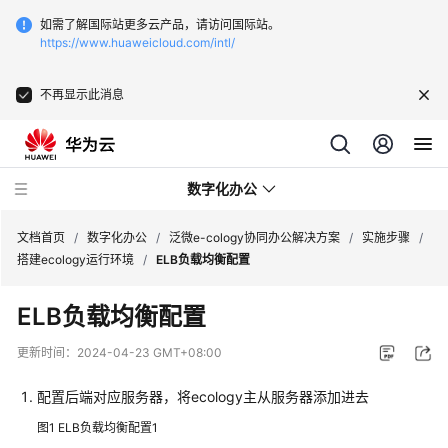
如需了解国际站更多云产品，请访问国际站。
https://www.huaweicloud.com/intl/
不再显示此消息
数字化办公
文档首页
/
数字化办公
/
泛微e-cology协同办公解决方案
/
实施步骤
/
搭建ecology运行环境
/
ELB负载均衡配置
致
ELB负载均衡配置
远
互
更新时间：
2024-04-23 GMT+08:00
联
协
配置后端对应服务器，将ecology主从服务器添加进去
同
图1
ELB负载均衡配置1
管