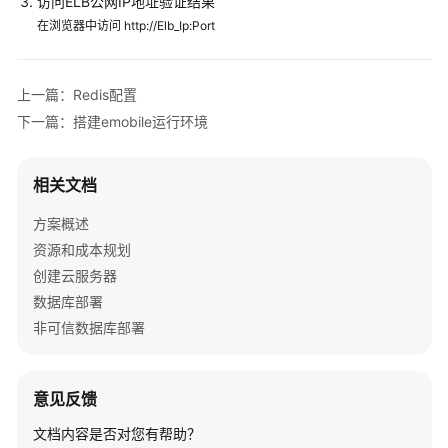
访问ELB公网IP地址验证结果
高
清
在浏览器中访问 http://Elb_Ip:Port
云
工
作
上一篇：Redis配置
站
下一篇：搭建emobile运行环境
解
决
方
相关文档
案
方案概述
泛
资源和成本规划
微
创建云服务器
e-
数据库部署
cology
非可信数据库部署
协
同
办
意见反馈
公
解
文档内容是否对您有帮助？
决