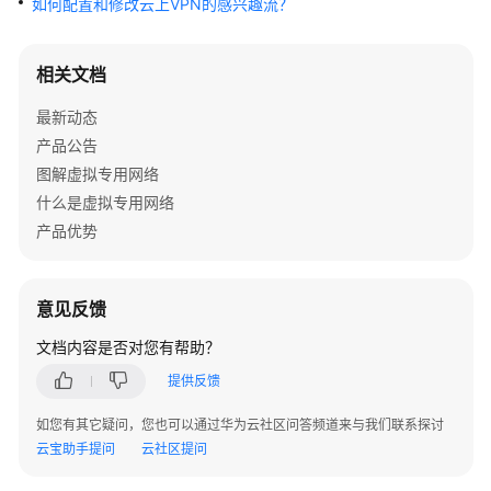
如何配置和修改云上VPN的感兴趣流？
公
告
相关文档
产
品
最新动态
介
产品公告
绍
图解虚拟专用网络
什么是虚拟专用网络
计
产品优势
费
说
明
意见反馈
快
文档内容是否对您有帮助？
速
入
提供反馈
门
如您有其它疑问，您也可以通过华为云社区问答频道来与我们联系探讨
云宝助手提问
云社区提问
用
户