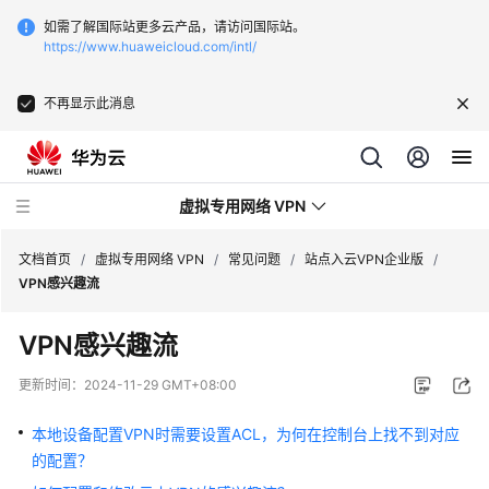
如需了解国际站更多云产品，请访问国际站。
https://www.huaweicloud.com/intl/
不再显示此消息
虚拟专用网络 VPN
文档首页
/
虚拟专用网络 VPN
/
常见问题
/
站点入云VPN企业版
/
VPN感兴趣流
最
VPN感兴趣流
新
动
更新时间：
2024-11-29 GMT+08:00
态
本地设备配置VPN时需要设置ACL，为何在控制台上找不到对应
服
的配置？
务