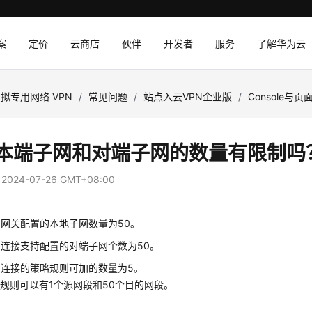
案
定价
云商店
伙伴
开发者
服务
了解华为云
拟专用网络 VPN
/
常见问题
/
站点入云VPN企业版
/
Console与页
N本端子网和对端子网的数量有限制吗
：
2024-07-26 GMT+08:00
N网关配置的本地子网数量为50。
N连接支持配置的对端子网个数为50。
N连接的策略规则可加的数量为5。
规则可以有1个源网段和50个目的网段。