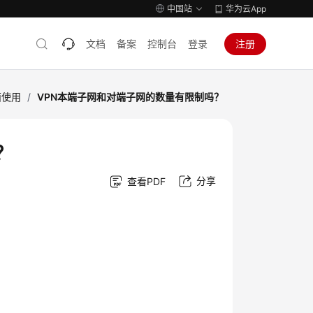
中国站
华为云App
文档
备案
控制台
登录
注册
面使用
/
VPN本端子网和对端子网的数量有限制吗？
？
分享
查看PDF