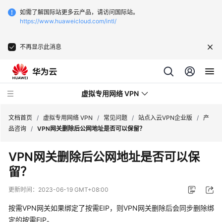
如需了解国际站更多云产品，请访问国际站。
https://www.huaweicloud.com/intl/
不再显示此消息
虚拟专用网络 VPN
文档首页
/
虚拟专用网络 VPN
/
常见问题
/
站点入云VPN企业版
/
产
品咨询
/
VPN网关删除后公网地址是否可以保留？
最
VPN网关删除后公网地址是否可以保
新
留？
动
态
更新时间：
2023-06-19 GMT+08:00
服
按需VPN网关如果绑定了按需EIP，则VPN网关删除后会同步删除绑
务
定的按需EIP。