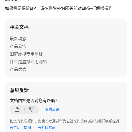
公
如果需要保留EIP，请在删除VPN网关前对EIP进行解绑操作。
告
产
相关文档
品
介
最新动态
绍
产品公告
图解虚拟专用网络
计
什么是虚拟专用网络
费
说
产品优势
明
快
意见反馈
速
文档内容是否对您有帮助？
入
门
提供反馈
如您有其它疑问，您也可以通过华为云社区问答频道来与我们联系探讨
用
云宝助手提问
户
云社区提问