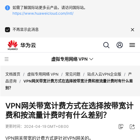
如需了解国际站更多云产品，请访问国际站。
https://www.huaweicloud.com/intl/
不再显示此消息
虚拟专用网络 VPN
文档首页
/
虚拟专用网络 VPN
/
常见问题
/
站点入云VPN企业版
/
产
品咨询
/
VPN网关带宽计费方式在选择按带宽计费和按流量计费时有什么差
别？
最
新
VPN网关带宽计费方式在选择按带宽计
动
费和按流量计费时有什么差别？
态
更新时间：
2024-04-19 GMT+08:00
服
务
VPN网关带宽的计费方式是针对VPN网关的。