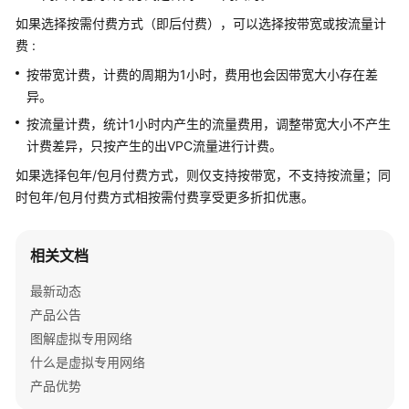
公
如果选择按需付费方式（即后付费），可以选择按带宽或按流量计
告
费 :
产
按带宽计费，计费的周期为1小时，费用也会因带宽大小存在差
品
异。
介
按流量计费，统计1小时内产生的流量费用，调整带宽大小不产生
绍
计费差异，只按产生的出VPC流量进行计费。
计
如果选择包年/包月付费方式，则仅支持按带宽，不支持按流量；同
费
时包年/包月付费方式相按需付费享受更多折扣优惠。
说
明
相关文档
快
最新动态
速
产品公告
入
门
图解虚拟专用网络
什么是虚拟专用网络
用
产品优势
户