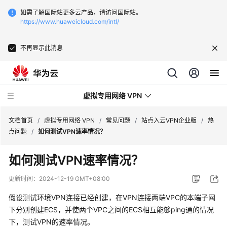
如需了解国际站更多云产品，请访问国际站。
https://www.huaweicloud.com/intl/
不再显示此消息
虚拟专用网络 VPN
文档首页
/
虚拟专用网络 VPN
/
常见问题
/
站点入云VPN企业版
/
热
点问题
/
如何测试VPN速率情况？
最
如何测试VPN速率情况？
新
动
更新时间：
2024-12-19 GMT+08:00
态
假设测试环境VPN连接已经创建，在VPN连接两端VPC的本端子网
服
下分别创建ECS，并使两个VPC之间的ECS相互能够ping通的情况
务
下，测试VPN的速率情况。