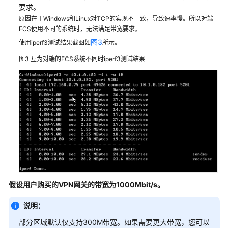
见
要求。
问
原因在于Windows和Linux对TCP的实现不一致，导致速率慢。所以对端
题
ECS使用不同的系统时，无法满足带宽要求。
图3
使用iperf3测试结果截图如
所示。
站
图3
互为对端的ECS系统不同时iperf3测试结果
点
入
云
VPN
企
业
版
热
点
问
假设用户购买的
VPN
网关的带宽为
1000Mbit/s。
题
说明：
产
品
部分区域默认仅支持300M带宽。如果需要更大带宽，您可以