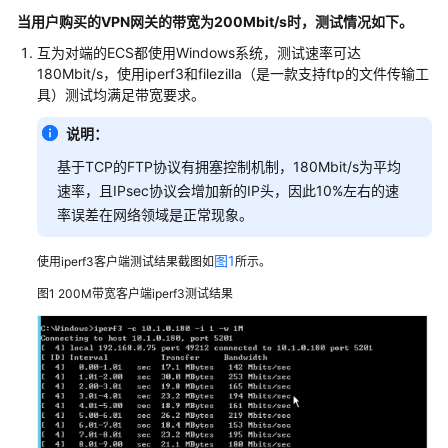
公
当用户购买的
VPN
网关的带宽为
200Mbit/s
时，测试情况如下。
告
互为对端的ECS都使用Windows系统，测试速率可达
180Mbit/s，使用iperf3和filezilla（是一款支持ftp的文件传输工
产
具）测试均满足带宽要求。
品
介
说明：
绍
基于TCP的FTP协议有拥塞控制机制，180Mbit/s为平均
计
速率，且IPsec协议会增加新的IP头，因此10%左右的速
费
率误差在网络领域是正常现象。
说
明
图1
使用iperf3客户端测试结果截图如
所示。
图1
200M带宽客户端iperf3测试结果
快
速
入
门
用
户