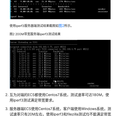
指
南
管
图2
理
使用iperf3服务器端测试结果截图如
所示。
员
图2
200M带宽服务端iperf3测试结果
指
南
最
佳
实
践
故
障
互为对端的ECS都使用Centos7系统，测试速率可达180M，使
排
用iperf3测试满足带宽要求。
除
服务器端ECS使用Centos7系统，客户端使用Windows系统，测
常
试速率只有20M左右，使用iperf3和filezilla测试均不能满足带宽