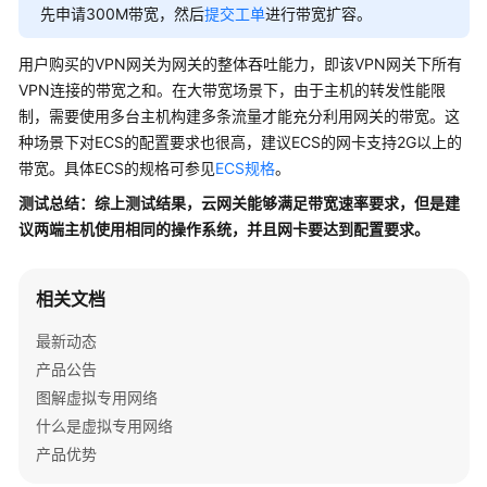
咨
先申请300M带宽，然后
提交工单
进行带宽扩容。
询
用户购买的VPN网关为网关的整体吞吐能力，即该VPN网关下所有
组
VPN连接的带宽之和。在大带宽场景下，由于主机的转发性能限
网
制，需要使用多台主机构建多条流量才能充分利用网关的带宽。这
与
种场景下对ECS的配置要求也很高，建议ECS的网卡支持2G以上的
使
带宽。具体ECS的规格可参见
ECS规格
。
用
场
测试总结：综上测试结果，云网关能够满足带宽速率要求，但是建
景
议两端主机使用相同的操作系统，并且网卡要达到配置要求。
计
相关文档
费
类
最新动态
产品公告
Console
图解虚拟专用网络
与
页
什么是虚拟专用网络
面
产品优势
使