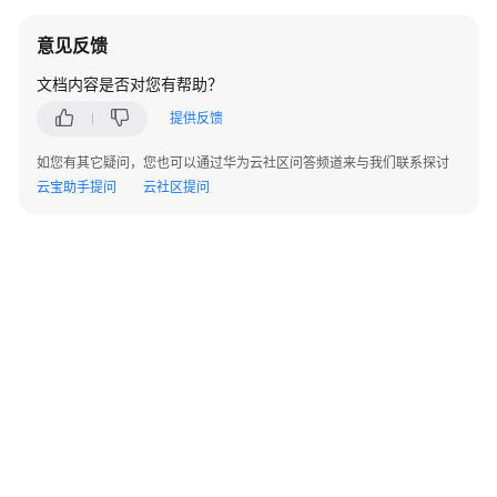
用
意见反馈
VPN
协
文档内容是否对您有帮助？
商
提供反馈
与
对
如您有其它疑问，您也可以通过华为云社区问答频道来与我们联系探讨
接
云宝助手提问
云社区提问
连
接
故
障
或
无
法
PING
通
公