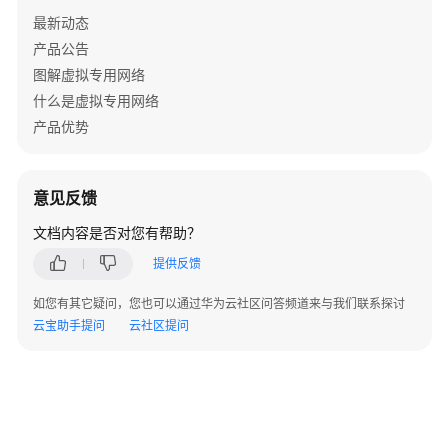
指
最新动态
南
产品公告
图解虚拟专用网络
管
理
什么是虚拟专用网络
员
产品优势
指
南
意见反馈
最
佳
文档内容是否对您有帮助？
实
提供反馈
践
如您有其它疑问，您也可以通过华为云社区问答频道来与我们联系探讨
故
云宝助手提问
云社区提问
障
排
除
常