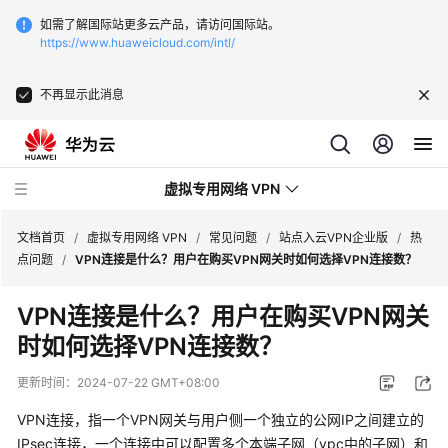
如需了解国际站更多云产品，请访问国际站。
https://www.huaweicloud.com/intl/
不再显示此消息
虚拟专用网络 VPN
文档首页
/
虚拟专用网络 VPN
/
常见问题
/
站点入云VPN企业版
/
热
点问题
/
VPN连接是什么？用户在购买VPN网关时如何选择VPN连接数？
最
VPN连接是什么？用户在购买VPN网关
新
时如何选择VPN连接数？
动
态
更新时间：
2024-07-22 GMT+08:00
服
VPN连接，指一个VPN网关与用户侧一个独立的公网IP之间建立的
务
IPsec连接，一个连接中可以配置多个本端子网（vpc中的子网）和