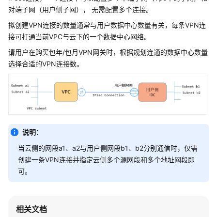
公
对端子网（用户侧子网）， 无需配置多个连接。
告
拟创建VPN连接的数量通常与用户数据中心数量有关，每条VPN连
接可打通当前VPC与云下的一个数据中心网络。
产
品
请用户在购买包年/包月VPN网关时，根据规划连通的数据中心数量
介
选择合适的VPN连接数。
绍
计
费
说
明
说明：
快
当云侧的网段a1、a2与用户侧网段b1、b2分别通信时，仅需
速
创建一条VPN连接并指定云侧多个源网段和多个地址网段即
入
可。
门
用
相关文档
户