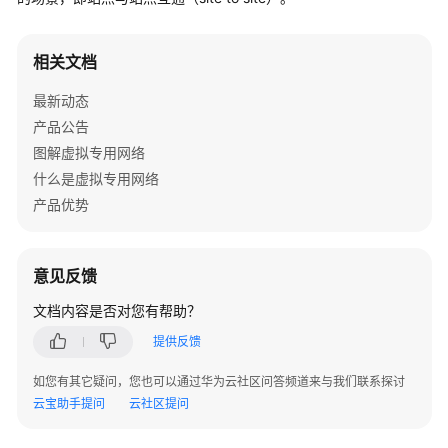
公
告
相关文档
产
品
最新动态
介
产品公告
绍
图解虚拟专用网络
什么是虚拟专用网络
计
产品优势
费
说
明
意见反馈
快
文档内容是否对您有帮助？
速
提供反馈
入
门
如您有其它疑问，您也可以通过华为云社区问答频道来与我们联系探讨
云宝助手提问
云社区提问
用
户