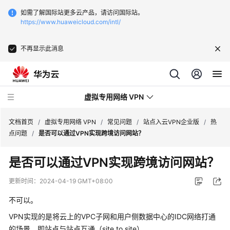
如需了解国际站更多云产品，请访问国际站。
https://www.huaweicloud.com/intl/
不再显示此消息
虚拟专用网络 VPN
文档首页
/
虚拟专用网络 VPN
/
常见问题
/
站点入云VPN企业版
/
热
点问题
/
是否可以通过VPN实现跨境访问网站？
最
是否可以通过VPN实现跨境访问网站？
新
动
更新时间：
2024-04-19 GMT+08:00
态
不可以。
服
VPN实现的是将云上的VPC子网和用户侧数据中心的IDC网络打通
务
的场景，即站点与站点互通（site to site）。