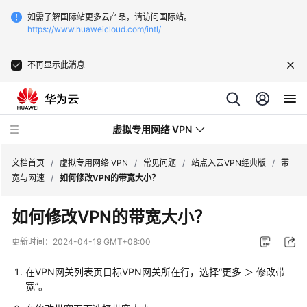
如需了解国际站更多云产品，请访问国际站。
https://www.huaweicloud.com/intl/
不再显示此消息
虚拟专用网络 VPN
文档首页
/
虚拟专用网络 VPN
/
常见问题
/
站点入云VPN经典版
/
带
宽与网速
/
如何修改VPN的带宽大小？
最
如何修改VPN的带宽大小？
新
动
更新时间：
2024-04-19 GMT+08:00
态
在VPN网关列表页目标VPN网关所在行，选择“更多 ＞ 修改带
服
宽”。
务