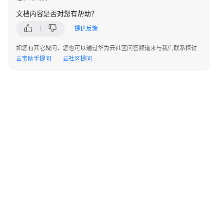
指
文档内容是否对您有帮助？
南
提供反馈
管
理
如您有其它疑问，您也可以通过华为云社区问答频道来与我们联系探讨
员
云宝助手提问
云社区提问
指
南
最
佳
实
践
故
障
排
除
©2026 Huaweicloud.com 版权所有
黔ICP备20004760号-14
苏B2-20130048号
常
A2.B1.B2-20070312
增值电信业务经营许可证：B1.B2-20200593 | 代理域名注册服务机构：新网、西数