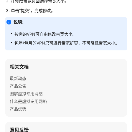
在修改带宽页面选择带宽大小。
公
告
单击“提交”，完成修改。
说明：
产
品
按需的VPN可自由修改带宽大小。
介
绍
包年/包月的VPN只可进行带宽扩容，不可降低带宽大小。
计
费
相关文档
说
明
最新动态
产品公告
快
图解虚拟专用网络
速
什么是虚拟专用网络
入
门
产品优势
用
户
意见反馈