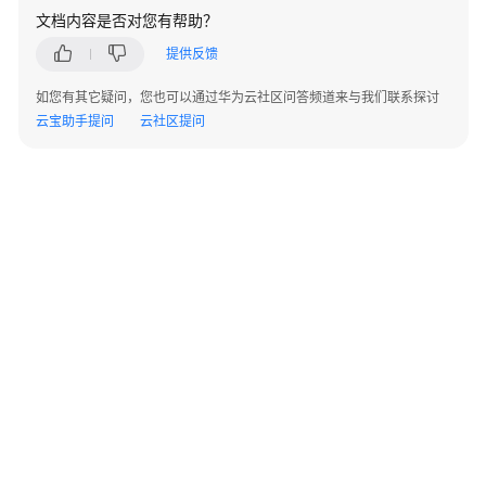
指
文档内容是否对您有帮助？
南
提供反馈
管
如您有其它疑问，您也可以通过华为云社区问答频道来与我们联系探讨
理
云宝助手提问
云社区提问
员
指
南
最
佳
实
践
故
障
排
除
©2026 Huaweicloud.com 版权所有
黔ICP备20004760号-14
苏B2-20130048号
A2.B1.B2-20070312
常
增值电信业务经营许可证：B1.B2-20200593 | 代理域名注册服务机构：新网、西数