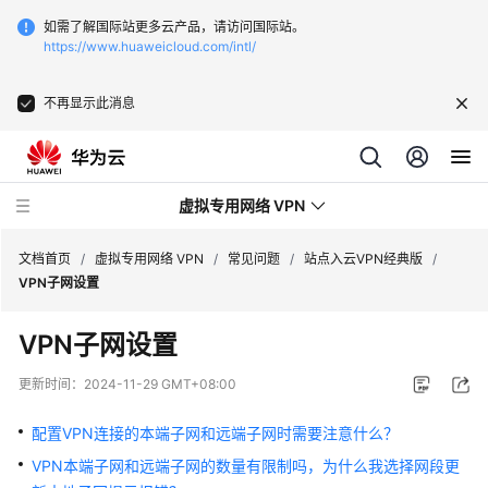
如需了解国际站更多云产品，请访问国际站。
https://www.huaweicloud.com/intl/
不再显示此消息
虚拟专用网络 VPN
文档首页
/
虚拟专用网络 VPN
/
常见问题
/
站点入云VPN经典版
/
VPN子网设置
最
VPN子网设置
新
动
更新时间：
2024-11-29 GMT+08:00
态
配置VPN连接的本端子网和远端子网时需要注意什么？
服
VPN本端子网和远端子网的数量有限制吗，为什么我选择网段更
务