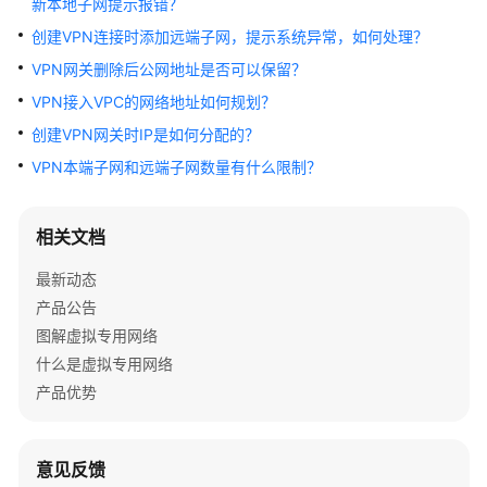
新本地子网提示报错？
公
告
创建VPN连接时添加远端子网，提示系统异常，如何处理？
VPN网关删除后公网地址是否可以保留？
产
VPN接入VPC的网络地址如何规划？
品
介
创建VPN网关时IP是如何分配的？
绍
VPN本端子网和远端子网数量有什么限制？
计
费
相关文档
说
明
最新动态
产品公告
快
图解虚拟专用网络
速
什么是虚拟专用网络
入
产品优势
门
用
意见反馈
户