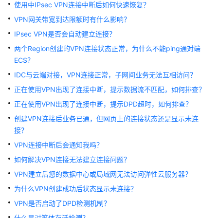
公
使用中IPsec VPN连接中断后如何快速恢复？
告
VPN网关带宽到达限额时有什么影响？
IPsec VPN是否会自动建立连接？
产
品
两个Region创建的VPN连接状态正常，为什么不能ping通对端
介
ECS？
绍
IDC与云端对接，VPN连接正常，子网间业务无法互相访问？
正在使用VPN出现了连接中断，提示数据流不匹配，如何排查？
计
费
正在使用VPN出现了连接中断，提示DPD超时，如何排查？
说
创建VPN连接后业务已通，但网页上的连接状态还是显示未连
明
接？
VPN连接中断后会通知我吗？
快
速
如何解决VPN连接无法建立连接问题？
入
VPN建立后您的数据中心或局域网无法访问弹性云服务器？
门
为什么VPN创建成功后状态显示未连接？
用
VPN是否启动了DPD检测机制？
户
什么是对等体存活检测？