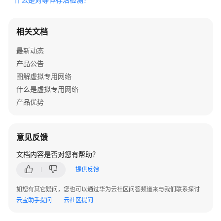
指
南
相关文档
管
理
最新动态
员
产品公告
指
图解虚拟专用网络
南
什么是虚拟专用网络
产品优势
最
佳
实
意见反馈
践
文档内容是否对您有帮助？
故
障
提供反馈
排
如您有其它疑问，您也可以通过华为云社区问答频道来与我们联系探讨
除
云宝助手提问
云社区提问
常