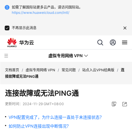
如需了解国际站更多云产品，请访问国际站。
https://www.huaweicloud.com/intl/
不再显示此消息
虚拟专用网络 VPN
文档首页
/
虚拟专用网络 VPN
/
常见问题
/
站点入云VPN经典版
/
连
接故障或无法PING通
最
连接故障或无法PING通
新
动
更新时间：
2024-11-29 GMT+08:00
态
VPN配置完成了，为什么连接一直处于未连接状态？
服
如何防止VPN连接出现中断情况？
务