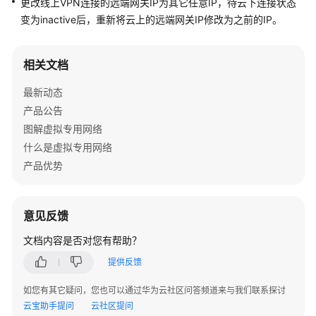
更改线上VPN连接的远端网关IP为其它任意IP，待云下连接状态
公
变为inactive后，重新将云上的远端网关IP修改为之前的IP。
告
产
相关文档
品
介
最新动态
绍
产品公告
图解虚拟专用网络
计
什么是虚拟专用网络
费
说
产品优势
明
快
意见反馈
速
文档内容是否对您有帮助？
入
门
提供反馈
如您有其它疑问，您也可以通过华为云社区问答频道来与我们联系探讨
用
云宝助手提问
户
云社区提问