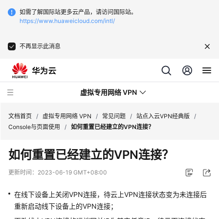
如需了解国际站更多云产品，请访问国际站。
https://www.huaweicloud.com/intl/
不再显示此消息
虚拟专用网络 VPN
文档首页
/
虚拟专用网络 VPN
/
常见问题
/
站点入云VPN经典版
/
Console与页面使用
/
如何重置已经建立的VPN连接？
最
如何重置已经建立的VPN连接？
新
动
更新时间：
2023-06-19 GMT+08:00
态
在线下设备上关闭VPN连接，待云上VPN连接状态变为未连接后
服
重新启动线下设备上的VPN连接；
务