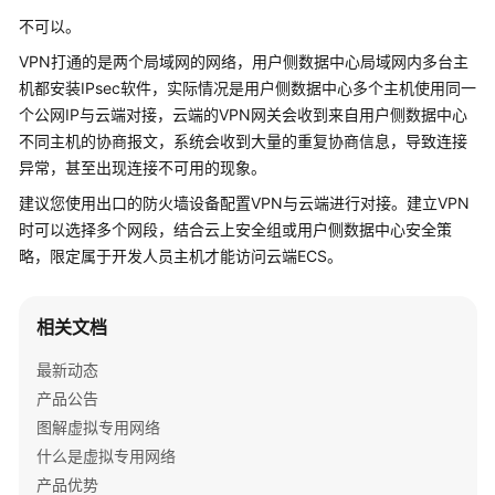
公
不可以。
告
VPN打通的是两个局域网的网络，用户侧数据中心局域网内多台主
产
机都安装IPsec软件，实际情况是用户侧数据中心多个主机使用同一
品
个公网IP与云端对接，云端的VPN网关会收到来自用户侧数据中心
介
不同主机的协商报文，系统会收到大量的重复协商信息，导致连接
绍
异常，甚至出现连接不可用的现象。
建议您使用出口的防火墙设备配置VPN与云端进行对接。建立VPN
计
时可以选择多个网段，结合云上安全组或用户侧数据中心安全策
费
略，限定属于开发人员主机才能访问云端ECS。
说
明
相关文档
快
速
最新动态
入
产品公告
门
图解虚拟专用网络
什么是虚拟专用网络
用
户
产品优势