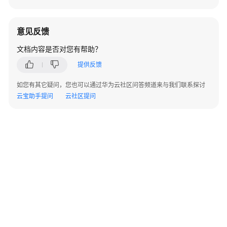
指
南
意见反馈
管
文档内容是否对您有帮助？
理
员
提供反馈
指
南
如您有其它疑问，您也可以通过华为云社区问答频道来与我们联系探讨
云宝助手提问
云社区提问
最
佳
实
践
故
障
排
除
常