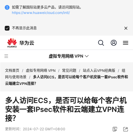
如需了解国际站更多云产品，请访问国际站。
https://www.huaweicloud.com/intl/
不再显示此消息
虚拟专用网络 VPN
文档首页
/
虚拟专用网络 VPN
/
常见问题
/
站点入云VPN经典版
/
组
网与使用场景
/
多人访问ECS，是否可以给每个客户机安装一套IPsec软件和
云端建立VPN连接？
最
新
多人访问ECS，是否可以给每个客户机
动
安装一套IPsec软件和云端建立VPN连
态
接？
服
务
更新时间：
2024-07-22 GMT+08:00