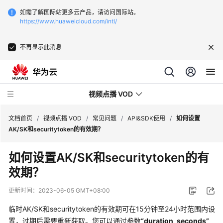
如需了解国际站更多云产品，请访问国际站。
https://www.huaweicloud.com/intl/
不再显示此消息
视频点播 VOD
文档首页
/
视频点播 VOD
/
常见问题
/
API&SDK使用
/
如何设置
AK/SK和securitytoken的有效期？
最
如何设置AK/SK和securitytoken的有
新
效期？
动
态
更新时间：
2023-06-05 GMT+08:00
服
临时AK/SK和securitytoken的有效期可在15分钟至24小时范围内设
务
置，过期后需要重新获取。您可以通过参数
“duration_seconds”