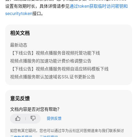
公
设置有效期时长，具体详情请参见
通过token获取临时访问密钥和
告
securitytoken
接口。
产
品
相关文档
介
绍
最新动态
【下线公告】视频点播服务音视频托管功能下线
快
视频点播服务的加速功能计费价格调整公告
速
【下线公告】视频点播服务视频自适应转码模板下线
入
视频点播服务默认加速域名SSL证书更新公告
门
用
意见反馈
户
指
文档内容是否对您有帮助？
南
提供反馈
最
如您有其它疑问，您也可以通过华为云社区问答频道来与我们联系探讨
佳