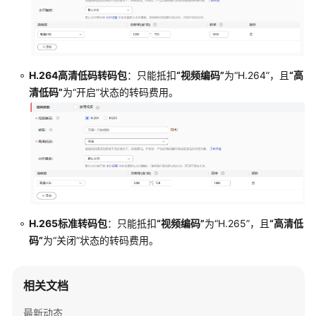
实
践
API
参
H.264高清低码转码包
：只能抵扣
“视频编码”
为
“H.264”
，且
“高
考
清低码”
为
“开启”
状态的转码费用。
服
务
端
SDK
参
考
H.265标准转码包
：只能抵扣
“视频编码”
为
“H.265”
，且
“高清低
常
码”
为
“关闭”
状态的转码费用。
见
问
题
相关文档
高
最新动态