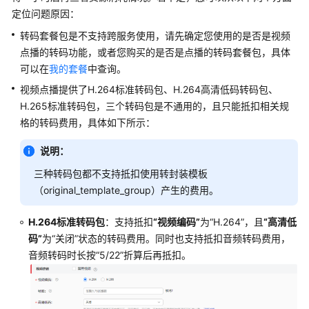
公
定位问题原因：
告
转码套餐包是不支持跨服务使用，请先确定您使用的是否是视频
点播的转码功能，或者您购买的是否是点播的转码套餐包，具体
产
品
可以在
我的套餐
中查询。
介
视频点播提供了H.264标准转码包、H.264高清低码转码包、
绍
H.265标准转码包，三个转码包是不通用的，且只能抵扣相关规
格的转码费用，具体如下所示：
快
速
说明：
入
三种转码包都不支持抵扣使用转封装模板
门
（original_template_group）产生的费用。
用
H.264标准转码包
：支持抵扣
“视频编码”
为
“H.264”
，且
“高清低
户
指
码”
为
“关闭”
状态的转码费用。同时也支持抵扣音频转码费用，
南
音频转码时长按“5/22”折算后再抵扣。
最
佳