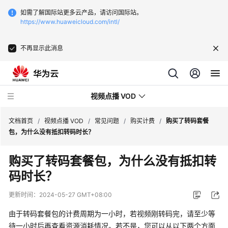
如需了解国际站更多云产品，请访问国际站。
https://www.huaweicloud.com/intl/
不再显示此消息
视频点播 VOD
文档首页
/
视频点播 VOD
/
常见问题
/
购买计费
/
购买了转码套餐
包，为什么没有抵扣转码时长？
最
购买了转码套餐包，为什么没有抵扣转
新
码时长？
动
态
更新时间：
2024-05-27 GMT+08:00
服
由于转码套餐包的计费周期为一小时，若视频刚转码完，请至少等
务
待一小时后再查看资源消耗情况。若不是，您可以从以下两个方面