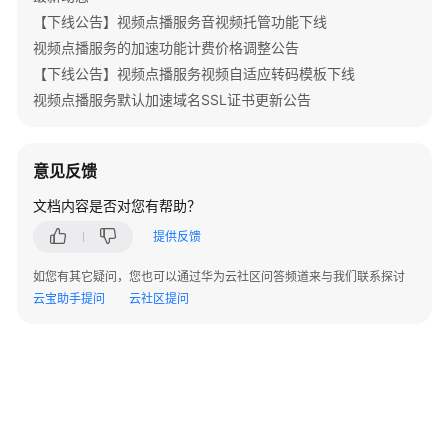
频
【下线公告】视频点播服务音视频托管功能下线
常
视频点播服务的加速功能计费价格调整公告
见
【下线公告】视频点播服务视频自适应转码模板下线
问
题
视频点播服务默认加速域名SSL证书更新公告
产
品
意见反馈
咨
文档内容是否对您有帮助？
询
提供反馈
购
如您有其它疑问，您也可以通过华为云社区问答频道来与我们联系探讨
买
云宝助手提问
云社区提问
计
费
权
限
管
理