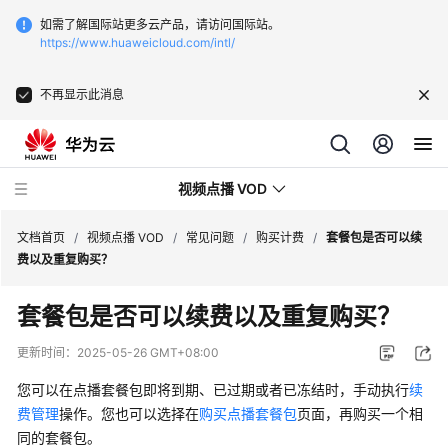
如需了解国际站更多云产品，请访问国际站。
https://www.huaweicloud.com/intl/
不再显示此消息
视频点播 VOD
文档首页
/
视频点播 VOD
/
常见问题
/
购买计费
/
套餐包是否可以续
费以及重复购买？
最
套餐包是否可以续费以及重复购买？
新
动
更新时间：
2025-05-26 GMT+08:00
态
您可以在点播套餐包即将到期、已过期或者已冻结时，手动执行
续
服
费管理
操作。您也可以选择在
购买点播套餐包
页面，再购买一个相
务
同的套餐包。