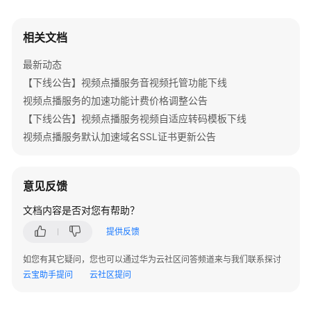
公
告
相关文档
产
最新动态
品
【下线公告】视频点播服务音视频托管功能下线
介
绍
视频点播服务的加速功能计费价格调整公告
【下线公告】视频点播服务视频自适应转码模板下线
快
视频点播服务默认加速域名SSL证书更新公告
速
入
门
意见反馈
用
文档内容是否对您有帮助？
户
提供反馈
指
南
如您有其它疑问，您也可以通过华为云社区问答频道来与我们联系探讨
云宝助手提问
云社区提问
最
佳