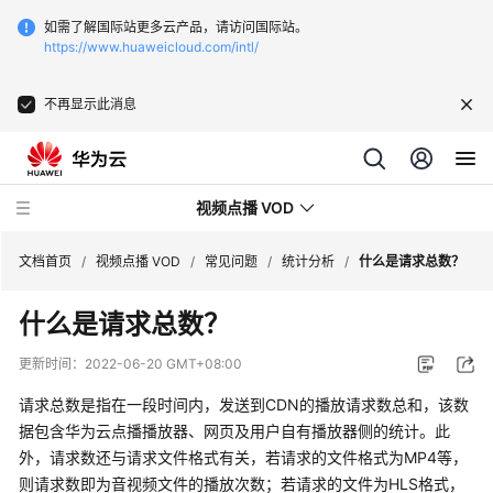
如需了解国际站更多云产品，请访问国际站。
https://www.huaweicloud.com/intl/
不再显示此消息
视频点播 VOD
文档首页
/
视频点播 VOD
/
常见问题
/
统计分析
/
什么是请求总数？
什么是请求总数？
最
新
更新时间：
2022-06-20 GMT+08:00
动
态
请求总数是指在一段时间内，发送到CDN的播放请求数总和，该数
据包含华为云点播播放器、网页及用户自有播放器侧的统计。此
服
外，请求数还与请求文件格式有关，若请求的文件格式为MP4等，
务
则请求数即为音视频文件的播放次数；若请求的文件为HLS格式，