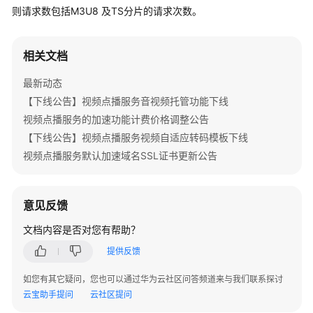
公
则请求数包括M3U8 及TS分片的请求次数。
告
产
相关文档
品
最新动态
介
绍
【下线公告】视频点播服务音视频托管功能下线
视频点播服务的加速功能计费价格调整公告
快
【下线公告】视频点播服务视频自适应转码模板下线
速
视频点播服务默认加速域名SSL证书更新公告
入
门
意见反馈
用
户
文档内容是否对您有帮助？
指
提供反馈
南
如您有其它疑问，您也可以通过华为云社区问答频道来与我们联系探讨
最
云宝助手提问
云社区提问
佳