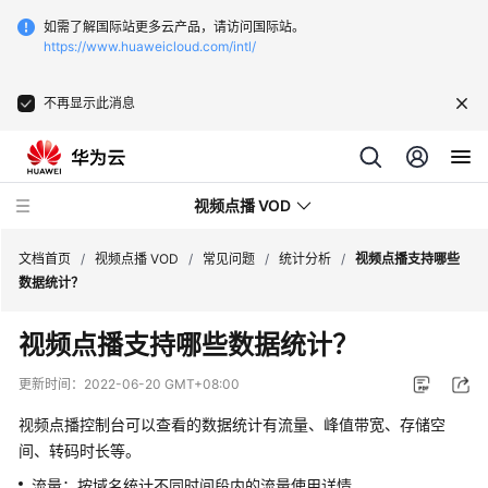
如需了解国际站更多云产品，请访问国际站。
https://www.huaweicloud.com/intl/
不再显示此消息
视频点播 VOD
文档首页
/
视频点播 VOD
/
常见问题
/
统计分析
/
视频点播支持哪些
数据统计？
最
视频点播支持哪些数据统计？
新
动
更新时间：
2022-06-20 GMT+08:00
态
视频点播控制台可以查看的数据统计有流量、峰值带宽、存储空
服
间、转码时长等。
务
流量：按域名统计不同时间段内的流量使用详情。