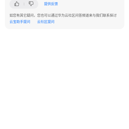
实
提供反馈
践
如您有其它疑问，您也可以通过华为云社区问答频道来与我们联系探讨
云宝助手提问
API
云社区提问
参
考
服
务
端
SDK
参
考
常
见
问
©2026 Huaweicloud.com 版权所有
黔ICP备20004760号-14
苏B2-20130048号
题
A2.B1.B2-20070312
增值电信业务经营许可证：B1.B2-20200593 | 代理域名注册服务机构：新网、西数
电子营业执照
贵公网安备 52990002000093号
高