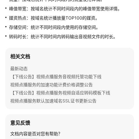
公
峰值带宽：按域名统计不同时间段内的峰值带宽使用详情。
告
媒资热点：按域名统计播放量TOP100的媒资。
产
存储空间：统计不同时间段内使用的存储空间。
品
转码时长：统计不同时间内转码输出音视频文件的时长。
介
绍
相关文档
快
速
最新动态
入
【下线公告】视频点播服务音视频托管功能下线
门
视频点播服务的加速功能计费价格调整公告
【下线公告】视频点播服务视频自适应转码模板下线
用
户
视频点播服务默认加速域名SSL证书更新公告
指
南
意见反馈
最
文档内容是否对您有帮助？
佳