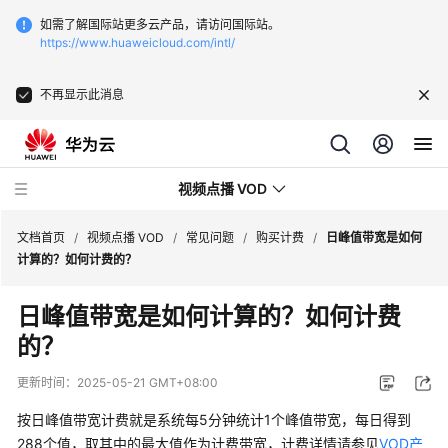
如需了解国际站更多云产品，请访问国际站。
https://www.huaweicloud.com/intl/
不再显示此消息
视频点播 VOD
文档首页
/
视频点播 VOD
/
常见问题
/
购买计费
/
日峰值带宽是如何
计算的？如何计费的？
最
日峰值带宽是如何计算的？如何计费
新
的？
动
态
更新时间：
2025-05-21 GMT+08:00
服
按日峰值带宽计费就是系统每5分钟统计1个峰值带宽，每日得到
务
288个值，取其中的最大值作为计费带宽，计费详情请参见
VOD产