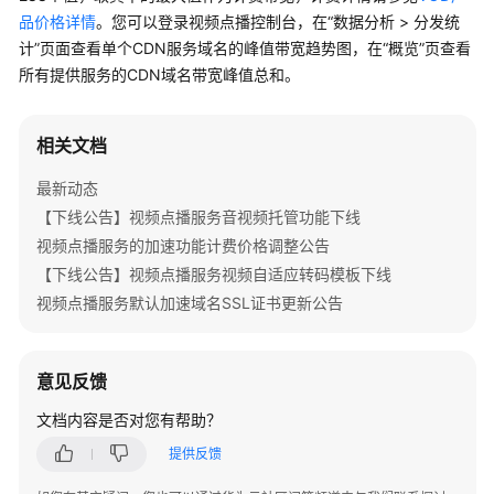
公
品价格详情
。您可以登录视频点播控制台，在“数据分析 > 分发统
告
计”页面查看单个CDN服务域名的峰值带宽趋势图，在“概览”页查看
所有提供服务的CDN域名带宽峰值总和。
产
品
介
相关文档
绍
最新动态
快
【下线公告】视频点播服务音视频托管功能下线
速
视频点播服务的加速功能计费价格调整公告
入
【下线公告】视频点播服务视频自适应转码模板下线
门
视频点播服务默认加速域名SSL证书更新公告
用
户
意见反馈
指
南
文档内容是否对您有帮助？
最
提供反馈
佳