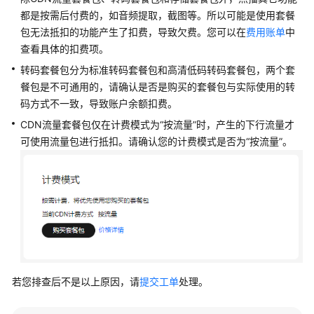
公
都是按需后付费的，如音频提取，截图等。所以可能是使用套餐
告
包无法抵扣的功能产生了扣费，导致欠费。您可以在
费用账单
中
查看具体的扣费项。
产
品
转码套餐包分为标准转码套餐包和高清低码转码套餐包，两个套
介
餐包是不可通用的，请确认是否是购买的套餐包与实际使用的转
绍
码方式不一致，导致账户余额扣费。
CDN流量套餐包仅在计费模式为“按流量”时，产生的下行流量才
快
可使用流量包进行抵扣。请确认您的计费模式是否为“按流量”。
速
入
门
用
户
指
南
若您排查后不是以上原因，请
提交工单
处理。
最
佳