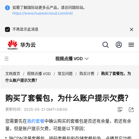
如需了解国际站更多云产品，请访问国际站。
https://www.huaweicloud.com/intl/
不再显示此消息
视频点播 VOD
文档首页
/
视频点播 VOD
/
常见问题
/
购买计费
/
购买了套餐包，为
什么账户提示欠费？
最
购买了套餐包，为什么账户提示欠费？
新
动
更新时间：
2025-05-21 GMT+08:00
态
您需要先在
我的套餐
中确认购买的套餐包是否还有余量，若还有余
服
量，但是账户提示欠费，可能是以下原因：
务
除CDN流量套餐包、转码套餐包和存储套餐包外，点播其它功能