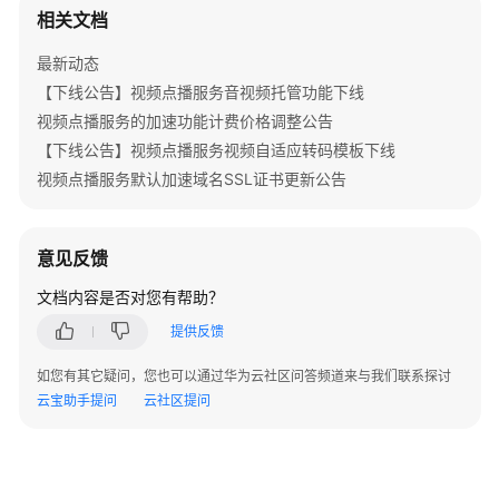
实
相关文档
践
最新动态
API
【下线公告】视频点播服务音视频托管功能下线
参
视频点播服务的加速功能计费价格调整公告
考
【下线公告】视频点播服务视频自适应转码模板下线
视频点播服务默认加速域名SSL证书更新公告
服
务
端
意见反馈
SDK
参
文档内容是否对您有帮助？
考
提供反馈
常
如您有其它疑问，您也可以通过华为云社区问答频道来与我们联系探讨
见
云宝助手提问
云社区提问
问
题
高