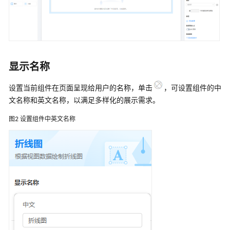
说
明
快
速
入
显示名称
门
设置当前组件在页面呈现给用户的名称，单击
，可设置组件的中
用
文名称和英文名称，以满足多样化的展示需求。
户
指
图2
设置组件中英文名称
南
（低
代
码）
用
户
指
南
（零