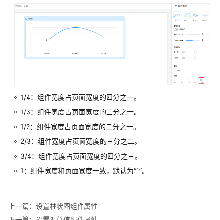
统
计
报
表
配
置
应
用
1/4：组件宽度占页面宽度的四分之一。
角
1/3：组件宽度占页面宽度的三分之一。
色
权
1/2：组件宽度占页面宽度的二分之一。
限
2/3：组件宽度占页面宽度的三分之二。
3/4：组件宽度占页面宽度的四分之三。
创
建
1：组件宽度和页面宽度一致，默认为
“1”
。
自
动
化
上一篇：设置柱状图组件属性
任
下一篇：设置汇总值组件属性