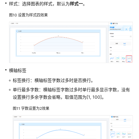
样式：选择图表的样式，默认为
样式一
。
报
表
图10
设置为样式四效果
页
面
组
件
属
性
设
横轴标签
置
标签换行：横轴标签字数过多时是否换行。
饼
图
单行最多字数：横轴标签字数过多时单行最多显示字数，没有
组
设置换行多余字数会省略，取值范围为[1, 100]。
件
图11
字数设置为2效果
属
性
设
置