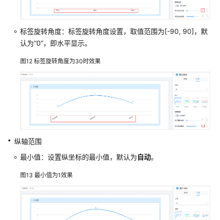
柱
状
图
标签旋转角度：标签旋转角度设置，取值范围为[-90, 90]，默
组
认为
“0”
，即水平显示。
件
图12
标签旋转角度为30时效果
属
性
设
置
折
线
图
纵轴范围
组
最小值：设置纵坐标的最小值，默认为
自动
。
件
属
图13
最小值为1效果
性
设
置