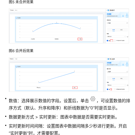
图5
未合并效果
用
华
为
云
Astro
轻
应
用
图6
合并后效果
创
建
零
代
码
应
用
数值：选择展示数值的字段。设置后，单击
，可设置数值的排
序方式（默认、升序和降序）和折线数据为
“0”
时是否显示。
创
建
数据更新方式 > 实时更新：图表中数据是否需要实时更新。
工
实时更新时间间隔：设置图表中数据间隔多少秒进行更新。开启
作
“实时更新”
时，才需要配置。