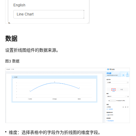
代
码）
华
为
数据
云
Astro
设置折线图组件的数据来源。
轻
应
图3
数据
用
零
代
码
应
用
开
发
流
程
维度：选择表格中的字段作为折线图的维度字段。