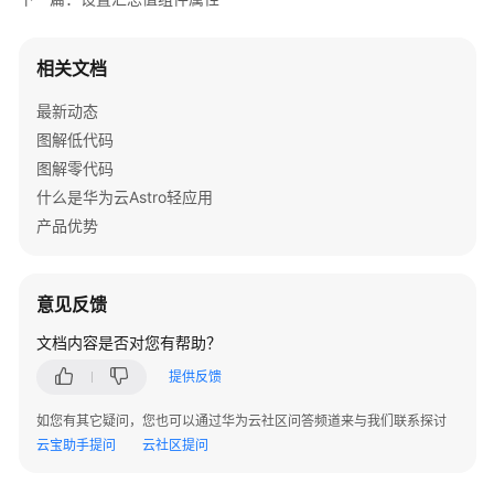
务
实
现
相关文档
智
能
最新动态
操
图解低代码
作
图解零代码
什么是华为云Astro轻应用
最
佳
产品优势
实
践
意见反馈
API
文档内容是否对您有帮助？
参
考
提供反馈
如您有其它疑问，您也可以通过华为云社区问答频道来与我们联系探讨
常
云宝助手提问
云社区提问
见
问