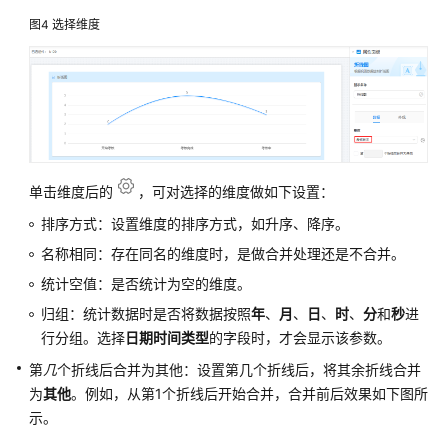
申
图4
选择维度
请
免
费
试
用
或
购
单击维度后的
，可对选择的维度做如下设置：
买
华
排序方式：设置维度的排序方式，如升序、降序。
为
名称相同：存在同名的维度时，是做合并处理还是不合并。
云
Astro
统计空值：是否统计为空的维度。
轻
归组：统计数据时是否将数据按照
年
、
月
、
日
、
时
、
分
和
秒
进
应
行分组。选择
日期时间类型
的字段时，才会显示该参数。
用
第
几
个折线后合并为其他：设置第几个折线后，将其余折线合并
实
例
为
其他
。例如，从第1个折线后开始合并，合并前后效果如下图所
示。
使