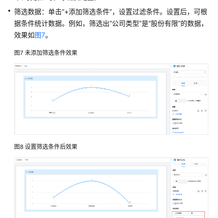
表/
筛选数据：单击“+添加筛选条件”，设置过滤条件。设置后，可根
工
据条件统计数据。例如，筛选出
“公司类型”
是
“股份有限”
的数据，
作
流
效果如
图7
。
图7
未添加筛选条件效果
定
制
个
性
化
视
图
制
图8
设置筛选条件后效果
作
统
计
数
据
报