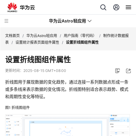
华为云Astro轻应用
文档首页
/
华为云Astro轻应用
/
用户指南（零代码）
/
制作统计数据报
表
/
设置统计报表页面组件属性
/
设置折线图组件属性
最
设置折线图组件属性
新
动
更新时间：
2025-08-15 GMT+08:00
态
折线图用于展现数据的变化趋势，通过连接一系列数据点形成一条
产
或多条线来表示数据的变化情况。折线图特别适合表示趋势、模式
品
和周期性变化等特征。
介
图1
折线图组件
绍
计
费