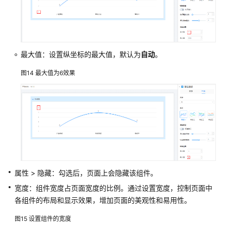
汇
总
值
组
件
最大值：设置纵坐标的最大值，默认为
自动
。
属
图14
最大值为6效果
性
设
置
透
视
图
组
件
属性 > 隐藏：勾选后，页面上会隐藏该组件。
属
性
宽度：组件宽度占页面宽度的比例。通过设置宽度，控制页面中
各组件的布局和显示效果，增加页面的美观性和易用性。
管
图15
设置组件的宽度
理