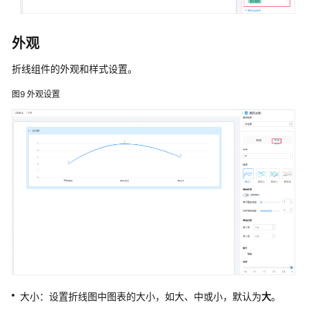
表
创
外观
建
统
折线组件的外观和样式设置。
计
报
图9
外观设置
表
为
报
表
添
加
组
件
设
置
统
大小：设置折线图中图表的大小，如大、中或小，默认为
大
。
计