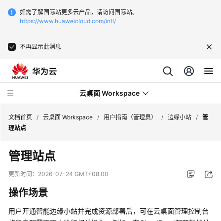
如需了解国际站更多云产品，请访问国际站。
https://www.huaweicloud.com/intl/
不再显示此消息
云桌面 Workspace
文档首页
/
云桌面 Workspace
/
用户指南（管理员）
/
边缘小站
/
管
理站点
最
管理站点
新
动
更新时间：
2026-07-24 GMT+08:00
态
操作场景
服
用户开通智能边缘小站并完成资源部署后，可在云桌面管理控制台
务