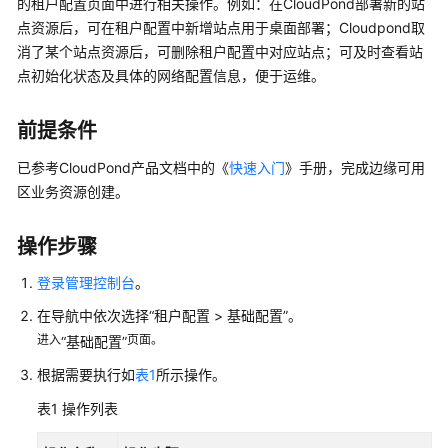
的租户配置页面中进行相关操作。例如：在CloudPond部署新的站
公
点资源后，可在租户配置中新增站点用于桌面部署；Cloudpond取
告
消了某个站点资源后，可删除租户配置中对应站点；可及时查看站
点初始化状态及具体的网络配置信息，便于运维。
产
品
介
前提条件
绍
已参考CloudPond产品文档中的《
快速入门
》手册，完成边缘可用
计
区业务资源创建。
费
说
操作步骤
明
登录管理控制台
。
快
在导航中依次选择
“租户配置 > 基础配置”
。
速
进入
页面。
“基础配置”
入
门
根据需要执行如
表1
所示操作。
表1
操作列表
用
户