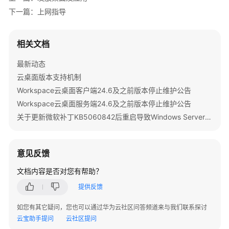
通
下一篇：上网指导
过
IAM
授
相关文档
予
使
最新动态
用
云桌面版本支持机制
Workspace
Workspace云桌面客户端24.6及之前版本停止维护公告
的
Workspace云桌面服务端24.6及之前版本停止维护公告
权
限
关于更新微软补丁KB5060842后重启导致Windows Server 2022发放的桌面无法启动的公告
购
买
意见反馈
桌
文档内容是否对您有帮助？
面/
桌
提供反馈
面
池
如您有其它疑问，您也可以通过华为云社区问答频道来与我们联系探讨
云宝助手提问
云社区提问