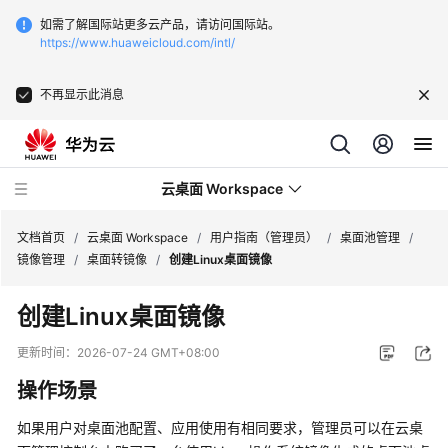
如需了解国际站更多云产品，请访问国际站。
https://www.huaweicloud.com/intl/
不再显示此消息
云桌面 Workspace
文档首页
/
云桌面 Workspace
/
用户指南（管理员）
/
桌面池管理
/
镜像管理
/
桌面转镜像
/
创建Linux桌面镜像
最
创建Linux桌面镜像
新
动
更新时间：
2026-07-24 GMT+08:00
态
操作场景
服
如果用户对桌面池配置、应用使用有相同要求，管理员可以在云桌
务