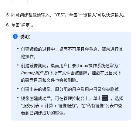
桌
面
管
同意创建镜像请输入：“YES”，单击“一键输入”可以快速输入。
理
单击“确定”。
桌
说明：
面
池
创建镜像的过程中，桌面不可用且会重启，请勿进行其
管
他操作。
理
创建镜像期间，桌面用户目录(Linux操作系统通常为：
/home/
用户名
)下所有文件会被删除，挂载在此目录下
桌
的磁盘目录和文件也会被删除。
面
创建出来的镜像，原分配的用户及用户目录会被删掉。
池
基
镜像创建成功后，可在管理控制台上，单击
，选择
础
“服务列表 > 计算 > 镜像服务”，在“私有镜像”列表中查
操
看到已创建成功的镜像。
作
桌