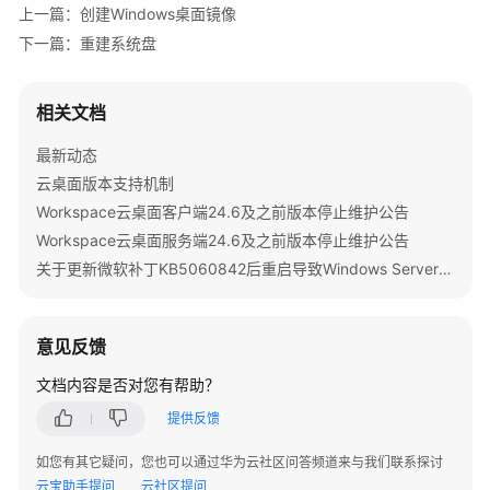
面
上一篇：创建Windows桌面镜像
池
下一篇：重建系统盘
内
桌
面
相关文档
基
础
最新动态
操
云桌面版本支持机制
作
Workspace云桌面客户端24.6及之前版本停止维护公告
Workspace云桌面服务端24.6及之前版本停止维护公告
变
更
关于更新微软补丁KB5060842后重启导致Windows Server 2022发放的桌面无法启动的公告
规
格
意见反馈
管
文档内容是否对您有帮助？
理
用
提供反馈
户
如您有其它疑问，您也可以通过华为云社区问答频道来与我们联系探讨
（组）
云宝助手提问
云社区提问