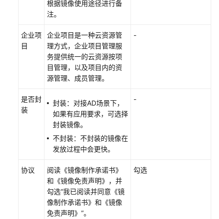
根据镜像使用途径进行备
通
注。
过
IAM
企业项
企业项目是一种云资源管
-
授
目
理方式，企业项目管理服
予
务提供统一的云资源按项
使
目管理，以及项目内的资
用
源管理、成员管理。
Workspace
的
是否封
-
权
封装：对接AD场景下，
装
限
如果有应用要求，可选择
封装镜像。
购
不封装：不封装的镜像在
买
发放过程中会更快。
桌
面/
协议
阅读《镜像制作承诺书》
勾选
桌
和《镜像免责声明》，并
面
勾选“我已阅读并同意《镜
池
像制作承诺书》和《镜像
免责声明》”。