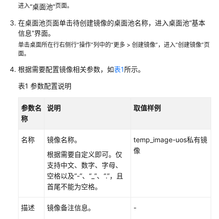
指
进入
页面。
“桌面池”
南
在桌面池页面单击待创建镜像的桌面池名称，进入桌面池“基本
（终
信息”界面。
端
单击桌面所在行右侧行“操作”列中的“更多 > 创建镜像”，进入“创建镜像”页
用
面。
户）
根据需要配置镜像相关参数，如
表1
所示。
用
表1
参数配置说明
户
指
参数名
说明
取值样例
南
称
（管
理
名称
镜像名称。
temp_image-uos私有镜
员）
像
根据需要自定义即可。仅
支持中文、数字、字母、
界
空格以及“-”、“_”、“.”，且
面
首尾不能为空格。
总
览
描述
镜像备注信息。
-