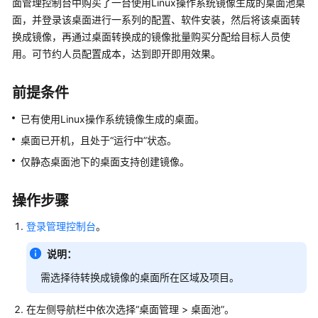
面管理控制台中购买了一台使用Linux操作系统镜像生成的桌面池桌
公
面，并登录该桌面进行一系列的配置、软件安装，然后将该桌面转
告
换成镜像，再通过桌面转换成的镜像批量购买分配给目标人员使
用。可节约人员配置成本，达到即开即用效果。
产
品
介
前提条件
绍
已有使用Linux操作系统镜像生成的桌面。
计
桌面已开机，且处于“运行中”状态。
费
仅静态桌面池下的桌面支持创建镜像。
说
明
操作步骤
快
登录管理控制台
。
速
入
说明：
门
需选择待转换成镜像的桌面所在区域及项目。
用
户
在左侧导航栏中依次选择“桌面管理 > 桌面池”。