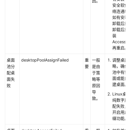
因。
安全软件
络连通软
用
如有安装
户
卸载后重
指
卸载后重
南
装
（管
AccessA
理
再重启。
员）
桌面
desktopPoolAssignFailed
重
一般
调整桌面
界
略，确保
池分
要
是由
面
池中有空
配桌
于策
总
面或能自
面失
略等
览
建桌面。
败
原因
导
Linux桌
通
致。
纯数字用
过
配失败，
IAM
开启用户
授
缀功能。
予
使