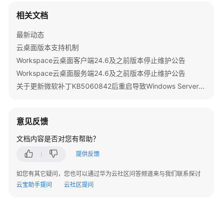
Agent）
相关文档
Workspace
最新动态
支
云桌面版本支持机制
持
的
Workspace云桌面客户端24.6及之前版本停止维护公告
CES
Workspace云桌面服务端24.6及之前版本停止维护公告
事
关于更新微软补丁KB5060842后重启导致Windows Server 2022发放的桌面无法启动的公告
件
说
明
意见反馈
订
文档内容是否对您有帮助？
阅
提供反馈
事
件
如您有其它疑问，您也可以通过华为云社区问答频道来与我们联系探讨
云宝助手提问
云社区提问
使
用
CTS