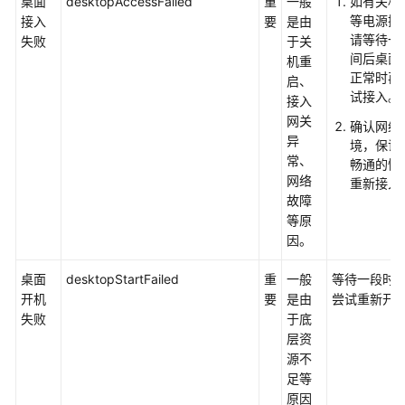
桌面
desktopAccessFailed
重
一般
如有关机
用
等电源操
接入
要
是由
Workspace
请等待一
失败
于关
的
间后桌面
机重
权
正常时再
启、
试接入。
限
接入
网关
确认网络
购
异
境，保证
买
常、
畅通的情
桌
网络
重新接入
面/
故障
桌
等原
面
因。
池
桌面
desktopStartFailed
重
一般
等待一段时
开机
要
是由
尝试重新开
桌
失败
于底
面
层资
管
源不
理
足等
原因
桌