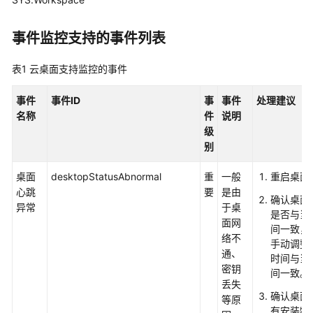
介
绍
事件监控支持的事件列表
计
费
表1
云桌面支持监控的事件
说
明
事件
事件ID
事
事件
处理建议
名称
件
说明
快
级
速
别
入
门
桌面
desktopStatusAbnormal
重
一般
重启桌面
心跳
要
是由
确认桌面
用
异常
于桌
是否与当
户
面网
间一致，
指
络不
手动调整
南
通、
时间与当
（终
密钥
间一致。
端
丢失
确认桌面
用
等原
有安装特
户）