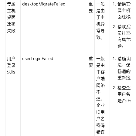
专属
desktopMigrateFailed
重
一般
请换其他
版
属主机进
主机
要
是由
本
面迁移。
桌面
于主
升
迁移
机异
级
请联系技
失败
常导
管
员排查并
致。
理
专属主机
题。
OU
用户
userLoginFailed
重
一般
请确认网
管
境，保证
登录
要
是由
理
畅通的情
失败
于客
重新接入
户端
租
网络
户
检查企业I
不
配
用户名、
通、
置
是否正确
企业
ID用
上
户名
网
密码
管
错误
理