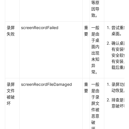
等原
因导
监
致。
控
分
录屏
screenRecordFailed
重
一般
尝试重新
析
桌面。
失败
要
是由
于桌
确认桌面
安
面内
有安装特
全
出现
安全软件
审
未知
有安装，
计
异
载后重启
常。
任
务
录屏
screenRecordFileDamaged
重
一般
录屏功能
管
动恢复。
文件
要
是由
理
被破
于录
排查是否
坏
屏文
意破坏行
运
件被
维
恶意
管
破
理
坏。