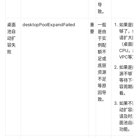
导
面
致。
池
管
桌面
desktopPoolExpandFailed
重
一般
如果是配
理
够了，优
池自
要
是由
请扩大配
动扩
于实
用
（桌面数
容失
例配
户
CPU，内
败
额不
管
VPC等）
足或
理
底层
如果是底
资源
源不够了
策
不足
等待下一
略
等原
容周期再
管
因导
看。
理
致。
如果不需
镜
动扩容桌
像
请及时关
管
面池自动
功能。
理