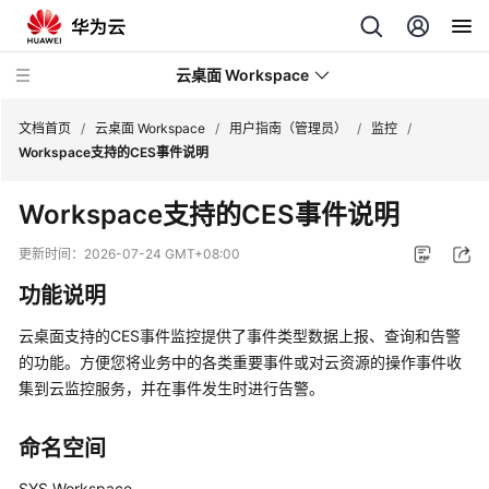
云桌面 Workspace
文档首页
/
云桌面 Workspace
/
用户指南（管理员）
/
监控
/
Workspace支持的CES事件说明
最
Workspace支持的CES事件说明
新
动
更新时间：
2026-07-24 GMT+08:00
态
功能说明
服
云桌面支持的CES事件监控提供了事件类型数据上报、查询和告警
务
的功能。方便您将业务中的各类重要事件或对云资源的操作事件收
公
集到云监控服务，并在事件发生时进行告警。
告
产
命名空间
品
SYS.Workspace