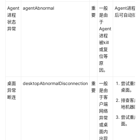
私
Agent
agentAbnormal
重
一般
Agent进程被k
有
进程
要
是由
后可自动拉
镜
状态
于
像
异常
Agent
管
进程
理
被kill
或复
数
位等
据
原
备
因。
份
与
桌面
desktopAbnormalDisconnection
重
一般
尝试重新
恢
桌面。
异常
要
是由
复
断连
于客
排查客户
户端
地机器网
常
网络
用
尝试重启
异常
功
面。
或桌
能
面内
配
出现