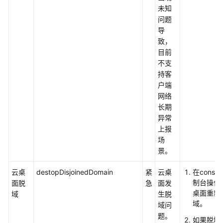
置
未知
问题
监
导
控
致，
目前
不支
Workspace
持客
运
户端
维
网络
监
长期
控
异常
指
上报
标
场
景。
Workspace
支
云桌
destopDisjoinedDomain
紧
云桌
在consol
持
制台操作
面脱
急
面发
的
桌面重新
域
生脱
CES
域。
域问
基
题。
础
如果脱域