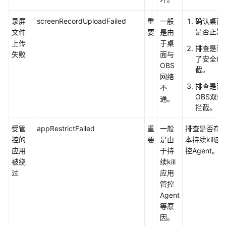
边
录屏
screenRecordUploadFailed
重
一般
确认桌面
缘
是否正常
文件
要
是由
小
上传
于桌
排查是否
站
失败
面与
了安全组
OBS
截。
AI
网络
排查是否
服
不
OBS双端
务
通。
拦截。
AI
受管
appRestrictFailed
重
一般
排查是否存
Agent
控的
要
是由
本持续kill应
管
应用
于持
控Agent。
理
被绕
续kill
过
应用
应
管控
用
Agent
中
等原
心
因。