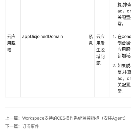
监
复,排查
控
ad，dn
指
关配置是
标
常。
云应
appDisjoinedDomain
紧
云应
在consol
Workspace
制台操作
用脱
急
用发
支
应用服务
域
生脱
持
新加域。
域问
的
题。
CES
如果脱域
操
复,排查
作
ad，dn
系
关配置是
统
常。
监
控
指
标
上一篇：Workspace支持的CES操作系统监控指标（安装Agent）
（安
下一篇：订阅事件
装