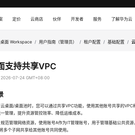
案
定价
云商店
伙伴
开发者
服务
了解华为云
桌面 Workspace
/
用户指南（管理员）
/
租户配置
/
基础配置
/
面支持共享VPC
：
2026-07-24 GMT+08:00
景
云桌面/桌面池时，您可以通过共享VPC功能，使用其他账号共享的VP
统一管理，提升资源管控效率、降低运维成本。
规范管理网络资源，使用账号A作为IT管理账号，用于管理基础公共资源
A将多个子网共享给其他账号共同使用。