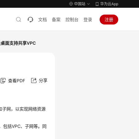
中国站
华为云App
文档
备案
控制台
登录
注册
云桌面支持共享VPC
分享
查看PDF
C和子网，以实现网络资源
，包括VPC、子网等。同