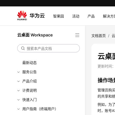
智果园
活动
产品
解决方
云桌面 Workspace
文档首页
/
云
云桌
最新动态
更新时间
服务公告
操作场
产品介绍
管理员购买
计费说明
的共享和
快速入门
例如，为了
用户指南（终端用户）
时，账号