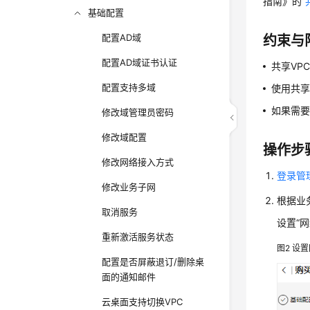
指南》的“
基础配置
配置AD域
约束与
配置AD域证书认证
共享VP
配置支持多域
使用共享
如果需要
修改域管理员密码
修改域配置
操作步
修改网络接入方式
登录管
修改业务子网
根据业
取消服务
设置“
重新激活服务状态
图2
设置
配置是否屏蔽退订/删除桌
面的通知邮件
云桌面支持切换VPC