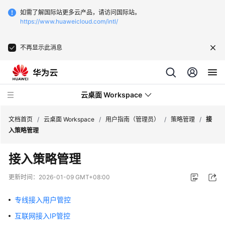
如需了解国际站更多云产品，请访问国际站。
https://www.huaweicloud.com/intl/
不再显示此消息
云桌面 Workspace
文档首页
/
云桌面 Workspace
/
用户指南（管理员）
/
策略管理
/
接
入策略管理
最
接入策略管理
新
动
更新时间：
2026-01-09 GMT+08:00
态
专线接入用户管控
服
互联网接入IP管控
务