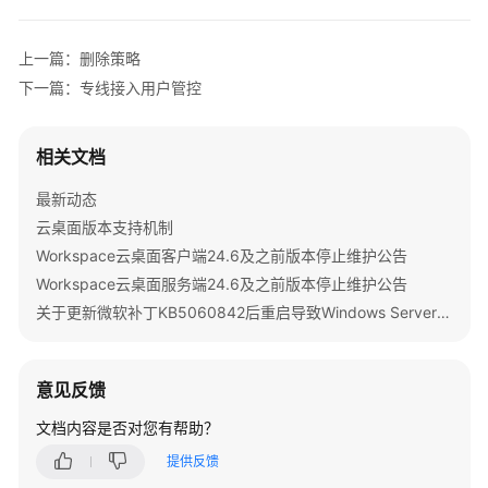
公
告
上一篇：删除策略
产
下一篇：专线接入用户管控
品
介
相关文档
绍
最新动态
计
云桌面版本支持机制
费
说
Workspace云桌面客户端24.6及之前版本停止维护公告
明
Workspace云桌面服务端24.6及之前版本停止维护公告
关于更新微软补丁KB5060842后重启导致Windows Server 2022发放的桌面无法启动的公告
快
速
入
意见反馈
门
文档内容是否对您有帮助？
用
提供反馈
户