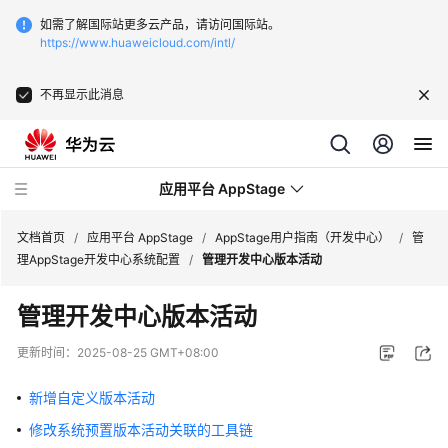
如需了解国际站更多云产品，请访问国际站。
https://www.huaweicloud.com/intl/
不再显示此消息
应用平台 AppStage
文档首页
/
应用平台 AppStage
/
AppStage用户指南（开发中心）
/
管
理AppStage开发中心系统配置
/
管理开发中心版本活动
最
管理开发中心版本活动
新
动
更新时间：
2025-08-25 GMT+08:00
态
新增自定义版本活动
产
修改系统预置版本活动关联的工具链
品