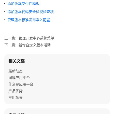
介
添加版本交付件模板
绍
添加版本代码安全检视检查项
计
管理版本标准发布准入配置
费
说
明
上一篇：管理开发中心系统菜单
下一篇：新增自定义版本活动
快
速
入
相关文档
门
最新动态
AppStage
图解应用平台
使
什么是应用平台
用
产品优势
前
应用场景
准
备