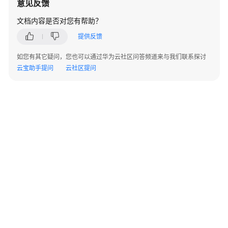
意见反馈
AppStage
用
文档内容是否对您有帮助？
户
提供反馈
指
南
如您有其它疑问，您也可以通过华为云社区问答频道来与我们联系探讨
（AI
云宝助手提问
云社区提问
原
生
应
用
引
擎）
AppStage
用
户
指
南
（开
发
©2026 Huaweicloud.com 版权所有
黔ICP备20004760号-14
苏B2-20130048号
A2.B1.B2-20070312