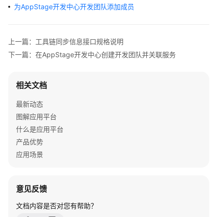
介
为AppStage开发中心开发团队添加成员
绍
计
上一篇：工具链同步信息接口规格说明
费
下一篇：在AppStage开发中心创建开发团队并关联服务
说
明
相关文档
快
速
最新动态
入
图解应用平台
门
什么是应用平台
产品优势
AppStage
应用场景
使
用
前
意见反馈
准
备
文档内容是否对您有帮助？