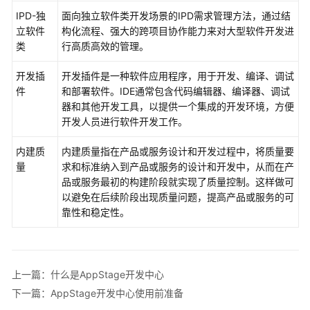
中
IPD-独
面向独立软件类开发场景的IPD需求管理方法，通过结
心）
立软件
构化流程、强大的跨项目协作能力来对大型软件开发进
类
行高质高效的管理。
AppStage
开
开发插
开发插件是一种软件应用程序，用于开发、编译、调试
发
件
和部署软件。IDE通常包含代码编辑器、编译器、调试
中
器和其他开发工具，以提供一个集成的开发环境，方便
心
开发人员进行软件开发工作。
简
介
内建质
内建质量指在产品或服务设计和开发过程中，将质量要
量
求和标准纳入到产品或服务的设计和开发中，从而在产
什
品或服务最初的构建阶段就实现了质量控制。这样做可
么
以避免在后续阶段出现质量问题，提高产品或服务的可
是
靠性和稳定性。
AppStage
开
发
中
上一篇：什么是AppStage开发中心
心
下一篇：AppStage开发中心使用前准备