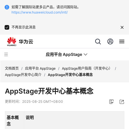
如需了解国际站更多云产品，请访问国际站。
https://www.huaweicloud.com/intl/
不再显示此消息
应用平台 AppStage
文档首页
/
应用平台 AppStage
/
AppStage用户指南（开发中心）
/
AppStage开发中心简介
/
AppStage开发中心基本概念
最
AppStage开发中心基本概念
新
动
更新时间：
2025-08-25 GMT+08:00
态
基本概
说明
产
念
品