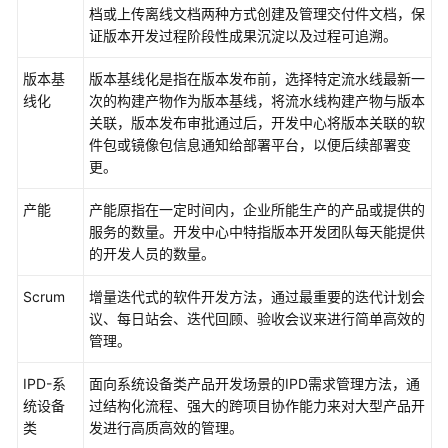
AppStage
档或上传离线文档两种方式创建及管理交付件文档，保
用
证版本开发过程阶段性成果沉淀以及过程可追溯。
户
指
版本基
版本基线化是指在版本发布前，选择特定流水线最新一
南
线化
次的构建产物作为版本基线，将流水线构建产物与版本
（AI
关联，版本发布审批通过后，开发中心将版本关联的软
原
件包或镜像包信息通知给部署平台，以便后续部署变
生
更。
应
用
产能
产能原指在一定时间内，企业所能生产的产品或提供的
引
服务的数量。开发中心中特指版本开发团队每天能提供
擎）
的开发人员的数量。
Scrum
AppStage
增量迭代式的软件开发方法，通过最重要的迭代计划会
用
议、每日站会、迭代回顾、验收会议来进行简单高效的
户
管理。​
指
IPD-系
面向系统设备类产品开发场景的IPD需求管理方法，通
南
统设备
过结构化流程、强大的跨项目协作能力来对大型产品开
（开
类
发进行高质高效的管理。
发