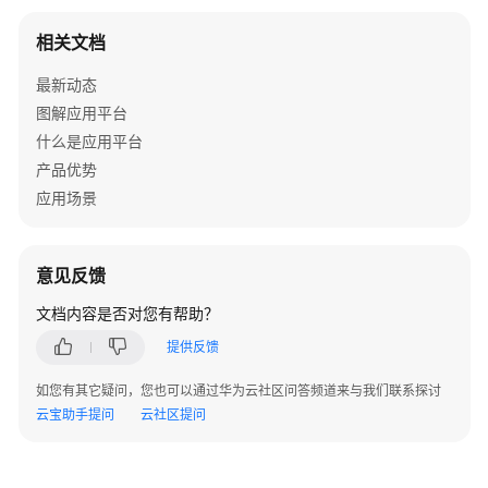
AppStage
开
相关文档
发
中
最新动态
心
图解应用平台
基
什么是应用平台
本
产品优势
概
念
应用场景
AppStage
开
意见反馈
发
文档内容是否对您有帮助？
中
心
提供反馈
使
用
如您有其它疑问，您也可以通过华为云社区问答频道来与我们联系探讨
前
云宝助手提问
云社区提问
准
备