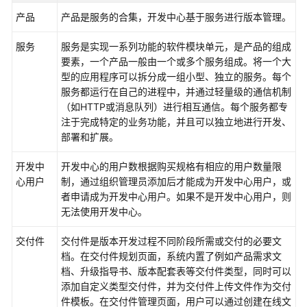
介
产品
产品是服务的合集，开发中心基于服务进行版本管理。
绍
服务
服务是实现一系列功能的软件模块单元，是产品的组成
计
要素，一个产品一般由一个或多个服务组成。将一个大
费
型的应用程序可以拆分成一组小型、独立的服务。每个
说
服务都运行在自己的进程中，并通过轻量级的通信机制
明
（如HTTP或消息队列）进行相互通信。每个服务都专
注于完成特定的业务功能，并且可以独立地进行开发、
快
部署和扩展。
速
入
开发中
开发中心的用户数根据购买规格有相应的用户数量限
门
心用户
制，通过组织管理员添加后才能成为开发中心用户，或
者申请成为开发中心用户。如果不是开发中心用户，则
AppStage
无法使用开发中心。
使
用
交付件
交付件是版本开发过程不同阶段所需或交付的必要文
前
档。在交付件规划页面，系统内置了例如产品需求文
准
档、升级指导书、版本配套表等交付件类型，同时可以
备
添加自定义类型交付件，并为交付件上传文件作为交付
件模板。在交付件管理页面，用户可以通过创建在线文