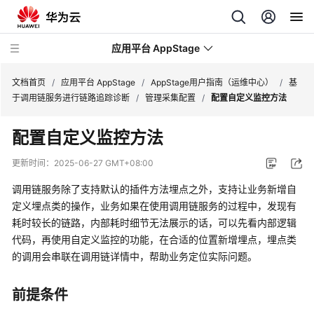
应用平台 AppStage
文档首页
/
应用平台 AppStage
/
AppStage用户指南（运维中心）
/
基
于调用链服务进行链路追踪诊断
/
管理采集配置
/
配置自定义监控方法
最
配置自定义监控方法
新
动
更新时间：
2025-06-27 GMT+08:00
态
调用链服务除了支持默认的插件方法埋点之外，支持让业务新增自
产
定义埋点类的操作，业务如果在使用调用链服务的过程中，发现有
品
耗时较长的链路，内部耗时细节无法展示的话，可以先看内部逻辑
介
代码，再使用自定义监控的功能，在合适的位置新增埋点，埋点类
绍
的调用会串联在调用链详情中，帮助业务定位实际问题。
计
前提条件
费