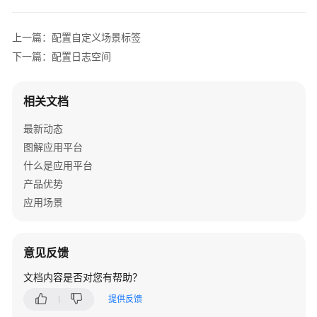
原
生
上一篇：配置自定义场景标签
应
下一篇：配置日志空间
用
引
擎）
相关文档
AppStage
最新动态
用
图解应用平台
户
什么是应用平台
指
产品优势
南
应用场景
（开
发
中
心）
意见反馈
文档内容是否对您有帮助？
AppStage
用
提供反馈
户