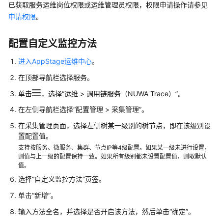
说
已获取服务运维岗位权限或运维管理员权限，权限申请操作请参见
明
申请权限
。
快
配置自定义监控方法
速
入
进入AppStage运维中心
。
门
在顶部导航栏选择服务。
AppStage
单击
，选择
“
运维
>
调用链服务（NUWA Trace）
”
。
使
在左侧导航栏选择
“
配置管理
>
采集管理
”
。
用
前
在采集管理页面，选择左侧树某一级别的树节点，即在该级别设
准
置配置值。
备
支持按服务、微服务、集群、节点IP等4级配置。如果某一级未进行设置，
则值与上一级的配置保持一致。如果所有级别都未设置配置值，则取默认
AppStage
值。
用
选择
“自定义监控方法”
页签。
户
单击
“新增”
。
指
南
输入方法全名，并选择是否开启该方法，然后单击
“确定”
。
（AI