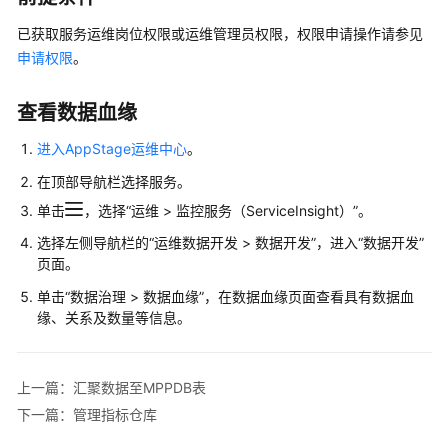
介
绍
已获取服务运维岗位权限或运维管理员权限，权限申请操作请参见
申请权限
。
计
费
查看数据血缘
说
明
进入AppStage运维中心
。
在顶部导航栏选择服务。
快
速
单击
，选择“运维 > 监控服务（ServiceInsight）”。
入
选择左侧导航栏的
“
运维数据开发 > 数据开发
”
，进入“数据开发”
门
页面。
单击“数据治理 > 数据血缘”，在数据血缘页面查看具有数据血
AppStage
缘、关系及数量等信息。
使
用
前
上一篇：汇聚数据至MPPDB表
准
备
下一篇：管理指标仓库