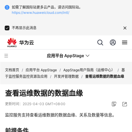
如需了解国际站更多云产品，请访问国际站。
https://www.huaweicloud.com/intl/
不再显示此消息
应用平台 AppStage
文档首页
/
应用平台 AppStage
/
AppStage用户指南（运维中心）
/
基
于监控服务监控资源及应用
/
开发并管理数据
/
查看运维数据的数据血缘
最
查看运维数据的数据血缘
新
动
更新时间：
2025-04-03 GMT+08:00
态
监控服务支持查看运维数据的数据血缘、关系及数量等信息。
产
品
前提条件