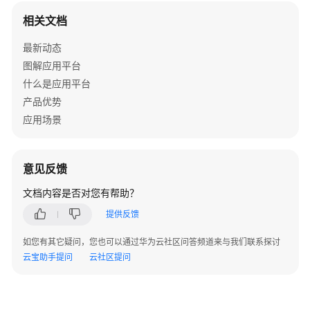
AppStage
相关文档
用
户
最新动态
指
图解应用平台
南
（AI
什么是应用平台
原
产品优势
生
应用场景
应
用
引
意见反馈
擎）
文档内容是否对您有帮助？
AppStage
提供反馈
用
户
如您有其它疑问，您也可以通过华为云社区问答频道来与我们联系探讨
指
云宝助手提问
云社区提问
南
（开
发