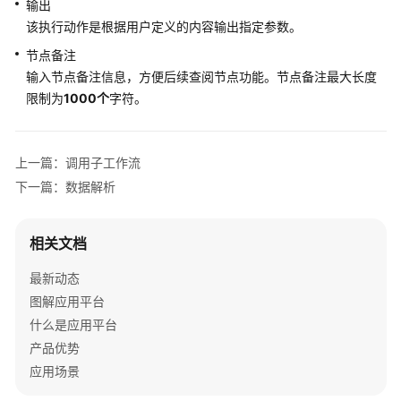
输出
AppStage
该执行动作是根据用户定义的内容输出指定参数。
用
户
节点备注
指
输入节点备注信息，方便后续查阅节点功能。节点备注最大长度
南
限制为
1000个
字符。
（AI
原
生
上一篇：调用子工作流
应
用
下一篇：数据解析
引
擎）
相关文档
AI
最新动态
原
图解应用平台
生
什么是应用平台
应
用
产品优势
引
应用场景
擎