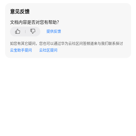
简
介
意见反馈
AI
文档内容是否对您有帮助？
原
提供反馈
生
应
如您有其它疑问，您也可以通过华为云社区问答频道来与我们联系探讨
用
云宝助手提问
云社区提问
引
擎
使
用
前
准
备
AI
原
生
应
用