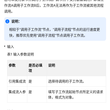
介
作流A调用子工作流B后，工作流A无法再作为子工作流被其他流程
绍
调用。
计
说明：
费
相较于“调用子工作流”节点，“调用子流程”节点的运行速度更
说
明
快，推荐优先使用“调用子流程”节点调用子工作流。
快
输入
速
表1
输入参数说明
入
门
参数
是否必填
说明
项
AppStage
使
引用集成流
是
选择待调用的子工作流。
用
前
集成流入参
是
填写子工作流起始节点所定义的请求
准
体，格式为对象。
备