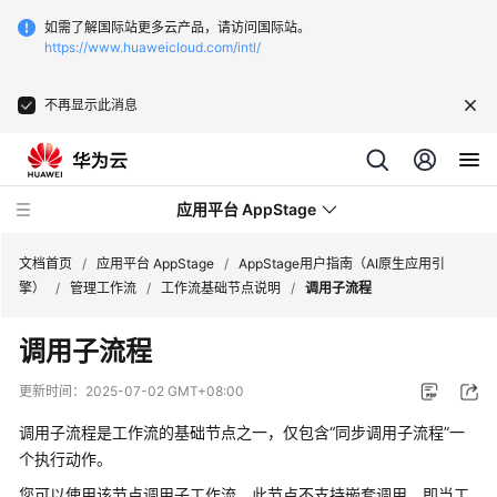
如需了解国际站更多云产品，请访问国际站。
https://www.huaweicloud.com/intl/
不再显示此消息
应用平台 AppStage
文档首页
/
应用平台 AppStage
/
AppStage用户指南（AI原生应用引
擎）
/
管理工作流
/
工作流基础节点说明
/
调用子流程
最
调用子流程
新
动
更新时间：
2025-07-02 GMT+08:00
态
调用子流程是工作流的基础节点之一，仅包含“同步调用子流程”一
产
个执行动作。
品
您可以使用该节点调用子工作流。此节点不支持嵌套调用，即当工