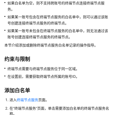
说
如果白名单为空，则不支持跨
账号
的终端节点连接终端节点服
明
务。
如果某一
账号
包含在终端节点服务的白名单中，则可以通过该
账
快
号
创建连接终端节点服务的终端节点。
速
入
如果某一
账号
未包含在终端节点服务的白名单中，则无法通过该
门
账号
创建连接终端节点服务的终端节点。
本节介绍添加或删除终端节点服务白名单记录的操作指导。
用
户
指
约束与限制
南
终端节点需要与终端节点服务位于同一区域。
通
在设置前，需要获取终端节点所属的
账号
ID。
过
IAM
添加白名单
授
予
进入
终端节点服务
页面。
使
在“终端节点服务”页面，单击需要添加白名单的终端节点服务名
用
称。
VPCEP