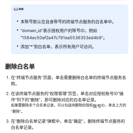
介
创
账号
账号
本
默认在自身
的终端节点服务的白名单中。
建
账号
“domain_id”表示授权用户的
ID，例如
终
“1564ec50ef2a47c791ea5536353ed4b9”。
端
节
添加“*”到白名单，表示所有用户可访问。
点
服
务
删除白名单
在“终端节点服务”页面，单击需要删除白名单的终端节点服务名
管
称。
理
终
在该终端节点服务的“权限管理”页签，单击对应授权
账号
ID“操
端
作”列下的“删除”，即可删除对应的白名单记录。
节
如果要删除多个白名单记录，可以勾选待删除的授权
ID，单击上方的
账号
点
“删除”。
服
在“删除白名单记录”弹框中，单击“确定”，删除终端节点服务的
务
白名单记录。