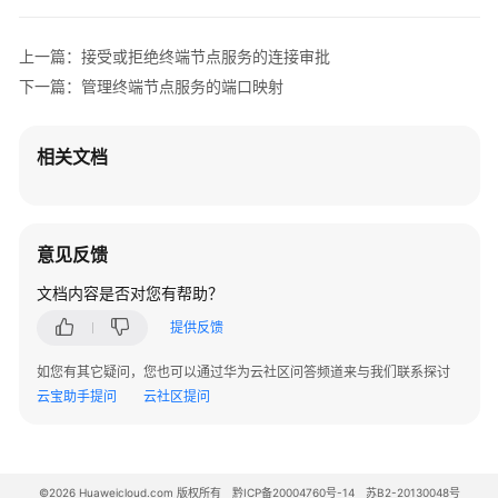
接
受
上一篇：接受或拒绝终端节点服务的连接审批
或
下一篇：管理终端节点服务的端口映射
拒
绝
终
相关文档
端
节
点
服
意见反馈
务
的
文档内容是否对您有帮助？
连
提供反馈
接
审
如您有其它疑问，您也可以通过华为云社区问答频道来与我们联系探讨
批
云宝助手提问
云社区提问
配
置
终
©2026 Huaweicloud.com 版权所有
黔ICP备20004760号-14
苏B2-20130048号