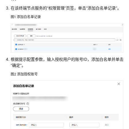
的
在该终端节点服务的“权限管理”页签，单击“添加白名单记录”。
权
图1
添加白名单记录
限
终
端
节
点
服
根据提示配置参数，输入授权用户的
账号
ID，添加白名单并单击
务
“确定”。
管
图2
添加授权账号
理
终
端
节
点
服
务
简