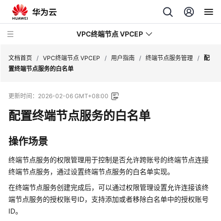
VPC终端节点 VPCEP
文档首页
/
VPC终端节点 VPCEP
/
用户指南
/
终端节点服务管理
/
配
置终端节点服务的白名单
最
更新时间：
2026-02-06 GMT+08:00
新
动
配置终端节点服务的白名单
态
操作场景
产
品
终端节点服务的权限管理用于控制是否允许跨
账号
的终端节点连接
介
终端节点服务，通过设置终端节点服务的白名单实现。
绍
在终端节点服务创建完成后，可以通过权限管理设置允许连接该终
端节点服务的授权
账号
ID，支持添加或者移除白名单中的授权
账号
计
费
ID。