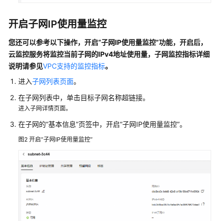
议
开启子网IP使用量监控
虚
拟
您还可以参考以下操作，开启“子网IP使用量监控”功能，开启后，
私
云监控服务将监控当前子网的IPv4地址使用量，子网监控指标详细
有
说明请参见
VPC支持的监控指标
。
云
网
进入
子网列表页面
。
络
在子网列表中，单击目标子网名称超链接。
连
进入子网详情页面。
接
方
在子网的“基本信息”页签中，开启“子网IP使用量监控”。
案
图2
开启“子网IP使用量监控”
虚
拟
私
有
云