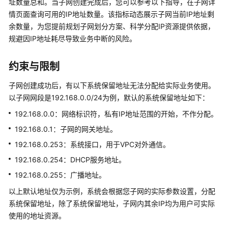
址数量总和。当子网创建完成后，您可以参考以下指导，在子网详
介
情页面查询可用的IP地址数量。该指标动态展示子网当前IP地址剩
绍
余数量，为您提前规划子网划分方案、科学分配IP资源提供依据，
规避因IP地址耗尽导致业务中断的风险。
快
速
入
约束与限制
门
子网创建成功后，有以下系统保留地址无法分配给实际业务使用。
用
以子网网段是192.168.0.0/24为例，默认的系统保留地址如下：
户
192.168.0.0：网络标识符，私有IP地址范围的开始，不作分配。
指
192.168.0.1：子网的网关地址。
南
192.168.0.253：系统接口，用于VPC对外通信。
通
192.168.0.254：DHCP服务地址。
过
192.168.0.255：广播地址。
IAM
授
以上默认地址仅为示例，系统会根据您子网的实际参数设置，分配
予
系统保留地址，除了系统保留地址，子网内其余IP均为用户可实际
使
使用的地址资源。
用