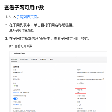
VPC
查看子网可用IP数
的
权
进入
子网列表页面
。
限
在子网列表中，单击目标子网名称超链接。
虚
进入子网详情页面。
拟
在子网的“基本信息”页签中，查看子网的“可用IP数”。
私
图1
有
查看可用IP数
云
和
子
网
VPC
网
络
规
划
建