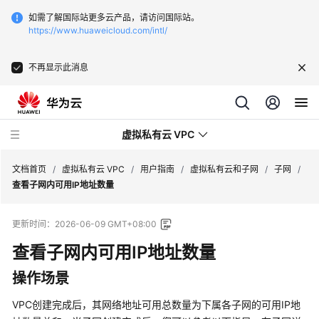
如需了解国际站更多云产品，请访问国际站。
https://www.huaweicloud.com/intl/
不再显示此消息
虚拟私有云 VPC
文档首页
/
虚拟私有云 VPC
/
用户指南
/
虚拟私有云和子网
/
子网
/
查看子网内可用IP地址数量
最
更新时间：
2026-06-09 GMT+08:00
新
动
查看子网内可用IP地址数量
态
操作场景
产
VPC创建完成后，其网络地址可用总数量为下属各子网的可用IP地
品