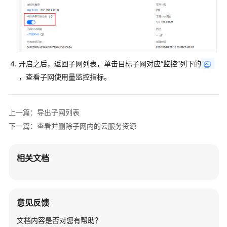
子
网
为
虚
拟
开启之后，返回子网列表，单击目标子网对应“监控”列下的
私
，查看子网使用量监控指标。
有
云
创
上一篇：导出子网列表
建
新
下一篇：查看并删除子网内的云服务资源
的
子
相关文档
网
修
改
意见反馈
子
网
文档内容是否对您有帮助？
信