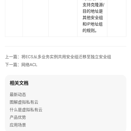
问
支持克隆源/
控
目的地址是
制
其他安全组
和IP地址组
VPC
的规则。
访
问
控
制
上一篇：将ECS从多业务实例共用安全组迁移至独立安全组
概
下一篇：网络ACL
述
安
相关文档
全
组
最新动态
图解虚拟私有云
安
什么是虚拟私有云
全
产品优势
组
和
应用场景
安