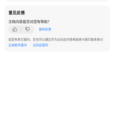
全
组
意见反馈
规
文档内容是否对您有帮助？
则
概
提供反馈
述
如您有其它疑问，您也可以通过华为云社区问答频道来与我们联系探讨
默
云宝助手提问
云社区提问
认
安
全
组
概
述
安
全
组
配
置