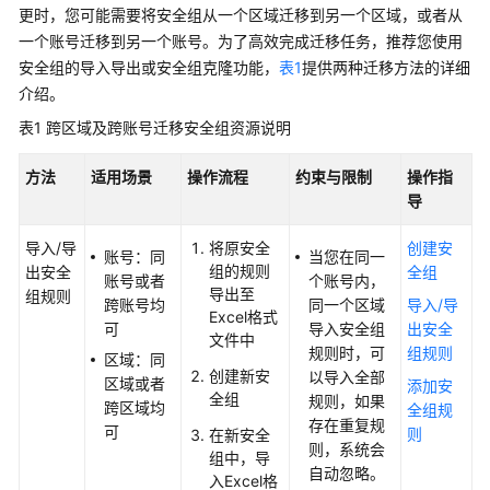
介
更时，您可能需要将安全组从一个区域迁移到另一个区域，或者从
绍
一个账号迁移到另一个账号。为了高效完成迁移任务，推荐您使用
安全组的导入导出或安全组克隆功能，
表1
提供两种迁移方法的详细
快
介绍。
速
表1
跨区域及跨账号迁移安全组资源说明
入
门
方法
适用场景
操作流程
约束与限制
操作指
导
用
户
导入/导
将原安全
创建安
指
账号：同
当您在同一
组的规则
出安全
全组
南
账号或者
个账号内，
导出至
组规则
跨账号均
同一个区域
导入/导
Excel格式
可
导入安全组
出安全
通
文件中
规则时，可
组规则
过
区域：同
创建新安
以导入全部
IAM
区域或者
添加安
全组
规则，如果
授
跨区域均
全组规
存在重复规
予
可
则
在新安全
则，系统会
使
组中，导
自动忽略。
用
入Excel格