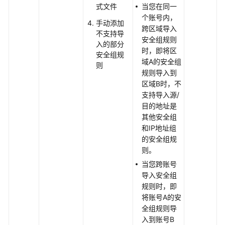
VPC
式文件
当您在同一
的
个账号内，
手动添加
权
跨区域导入
不支持导
限
安全组规则
入的部分
时，即将区
安全组规
虚
域A的安全组
则
拟
规则导入到
私
区域B时，不
有
支持导入源/
云
目的地址是
和
其他安全组
子
和IP地址组
网
的安全组规
则。
路
当您跨账号
由
导入安全组
表
规则时，即
和
将账号A的安
路
全组规则导
由
入到账号B