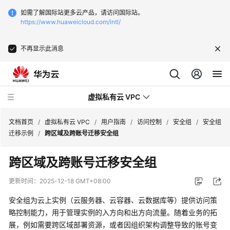
如需了解国际站更多云产品，请访问国际站。
https://www.huaweicloud.com/intl/
不再显示此消息
虚拟私有云 VPC
文档首页
/
虚拟私有云 VPC
/
用户指南
/
访问控制
/
安全组
/
安全组
迁移示例
/
跨区域及跨账号迁移安全组
最
跨区域及跨账号迁移安全组
新
动
更新时间：
2025-12-18 GMT+08:00
态
安全组为云上实例（云服务器、云容器、云数据库等）提供访问策
产
略控制能力，用于管理实例的入方向和出方向流量。随着业务的拓
品
展，例如需要跨区域部署资源，或者因组织架构调整导致的账号变