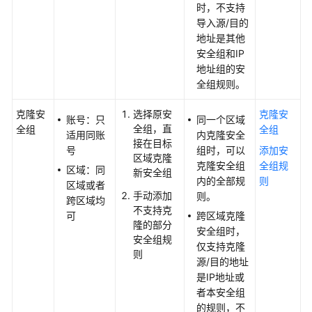
时，不支持
虚
导入源/目的
拟
地址是其他
IP
安全组和IP
地
地址组的安
址
全组规则。
弹
克隆安
选择原安
克隆安
账号：只
同一个区域
性
全组，直
全组
全组
适用同账
内克隆安全
网
接在目标
号
组时，可以
添加安
区域克隆
卡
克隆安全组
全组规
区域：同
新安全组
和
内的全部规
则
区域或者
辅
手动添加
则。
跨区域均
助
不支持克
可
跨区域克隆
弹
隆的部分
安全组时，
性
安全组规
仅支持克隆
网
则
源/目的地址
卡
是IP地址或
者本安全组
访
的规则，不